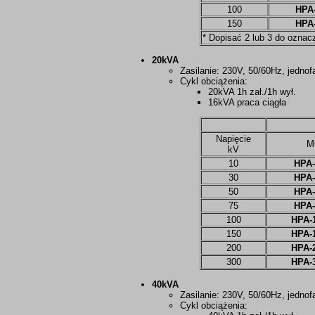
100
HPA
150
HPA
* Dopisać 2 lub 3 do oznac
20kVA
Zasilanie: 230V, 50/60Hz, jedno
Cykl obciążenia:
20kVA 1h zał./1h wył.
16kVA praca ciągła
Napięcie
M
kV
10
HPA-
30
HPA-
50
HPA-
75
HPA-
100
HPA-
150
HPA-
200
HPA-
300
HPA-
40kVA
Zasilanie: 230V, 50/60Hz, jedno
Cykl obciążenia: