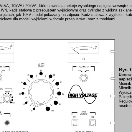
kVA, 10kVA i 20kVA, które zawierają sekcje wysokiego napięcia wewnątrz cz
i WN, kadź stalowa z przepustem wyjściowym oraz cylinder z włókna szklane
apięciach, jak 10kV model pokazany na zdjęciu. Kadź stalowa z wyjściem kab
ściowe dla modeli wyjściami w formie przepustów i oraz z toroidami.
Rys. 
Uprosz
napięc
Miernik
Miernik
Wyłączn
Pokrętł
Regulo
resete