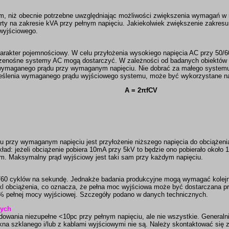
, niż obecnie potrzebne uwzględniając możliwości zwiększenia wymagań w
rty na zakresie kVA przy pełnym napięciu. Jakiekolwiek zwiększenie zakres
wyjściowego.
rakter pojemnościowy. W celu przyłożenia wysokiego napięcia AC przy 50
rzenośne systemy AC mogą dostarczyć. W zależności od badanych obiektó
 wymaganego prądu przy wymaganym napięciu. Nie dobrać za małego systemu
reślenia wymaganego prądu wyjściowego systemu, może być wykorzystane na
A = 2πfCV
przy wymaganym napięciu jest przyłożenie niższego napięcia do obciążeni
ykład: jeżeli obciążenie pobiera 10mA przy 5kV to będzie ono pobierało oko
m. Maksymalny prąd wyjściowy jest taki sam przy każdym napięciu.
60 cyklów na sekundę. Jednakże badania produkcyjne mogą wymagać kolejn
obciążenia, co oznacza, że pełna moc wyjściowa może być dostarczana prz
0% pełnej mocy wyjściowej. Szczegóły podano w danych technicznych.
nych
ania niezupełne <10pc przy pełnym napięciu, ale nie wszystkie. Generaln
na szklanego i/lub z kablami wyjściowymi nie są. Należy skontaktować się 