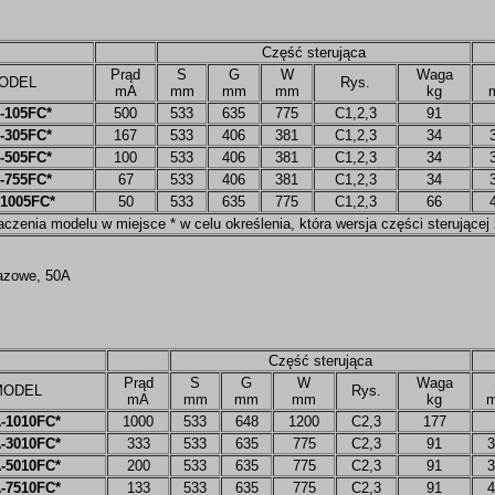
Część sterująca
Prąd
S
G
W
Waga
ODEL
Rys.
mA
mm
mm
mm
kg
-105FC*
500
533
635
775
C1,2,3
91
-305FC*
167
533
406
381
C1,2,3
34
-505FC*
100
533
406
381
C1,2,3
34
-755FC*
67
533
406
381
C1,2,3
34
1005FC*
50
533
635
775
C1,2,3
66
naczenia modelu w miejsce * w celu określenia, która wersja części sterujące
fazowe, 50A
Część sterująca
Prąd
S
G
W
Waga
MODEL
Rys.
mA
mm
mm
mm
kg
-1010FC*
1000
533
648
1200
C2,3
177
-3010FC*
333
533
635
775
C2,3
91
3
-5010FC*
200
533
635
775
C2,3
91
3
-7510FC*
133
533
635
775
C2,3
91
4