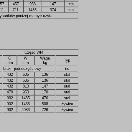
57
457
953
147
stal
11
711
1435
374
stal
 rysunków poniżej ma być użyta
Część WN
G
W
Waga
Typ
mm
mm
kg
brak - jednoczęściowy
nd
432
635
136
stal
432
635
136
stal
432
813
147
stal
470
953
170
stal
902
1435
476
stal
902
1435
508
żywica
902
2083
726
żywica