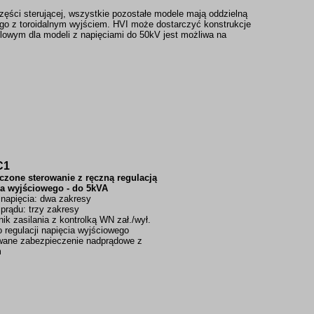
ęści sterującej, wszystkie pozostałe modele mają oddzielną
go z toroidalnym wyjściem. HVI może dostarczyć konstrukcje
lowym dla modeli z napięciami do 50kV jest możliwa na
C1
czone sterowanie z ręczną regulacją
ia wyjściowego - do 5kVA
 napięcia: dwa zakresy
 prądu: trzy zakresy
ik zasilania z kontrolką WN zał./wył.
o regulacji napięcia wyjściowego
wane zabezpieczenie nadprądowe z
m