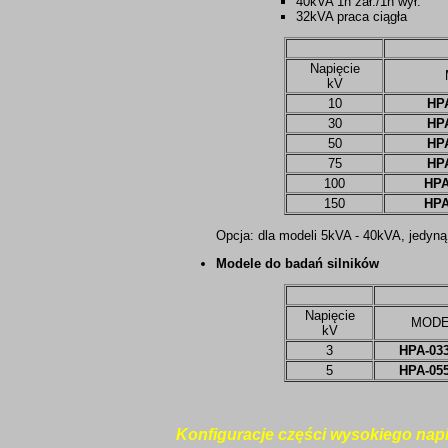
40kVA 1h zał./1h wył.
32kVA praca ciągła
Napięcie
kV
10
HP
30
HP
50
HP
75
HP
100
HPA
150
HPA
Opcja: dla modeli 5kVA - 40kVA, jedyną
Modele do badań silników
Napięcie
MODE
kV
3
HPA-03
5
HPA-05
Konfiguracje części wysokiego napi