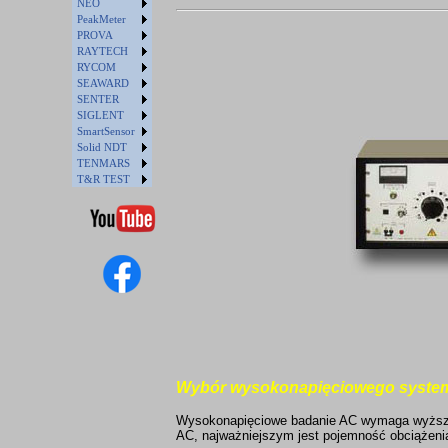
NEO
PeakMeter
PROVA
RAYTECH
RYCOM
SEAWARD
SENTER
SIGLENT
SmartSensor
Solid NDT
TENMARS
T&R TEST
Wybór wysokonapięciowego systemu
Wysokonapięciowe badanie AC wymaga wyższych
AC, najważniejszym jest pojemność obciążeni