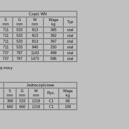
Część WN
S
G
W
Waga
Typ
mm
mm
mm
kg
711
533
813
385
stal
711
533
813
392
stal
711
533
813
397
stal
711
533
940
250
stal
737
787
1143
499
stal
737
787
1473
596
stal
nej mocy
Jednoczęściowe
S
G
W
Waga
Rys.
mm
mm
mm
kg
368
533
1219
C1
68
660
660
1219
C1
109