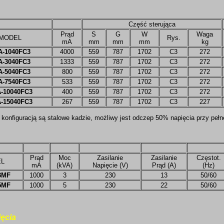
Część sterująca
Prąd
S
G
W
Waga
MODEL
Rys.
mA
mm
mm
mm
kg
A-1040FC3
4000
559
787
1702
C3
272
A-3040FC3
1333
559
787
1702
C3
272
A-5040FC3
800
559
787
1702
C3
272
A-7540FC3
533
559
787
1702
C3
272
-10040FC3
400
559
787
1702
C3
272
-15040FC3
267
559
787
1702
C3
227
 konfiguracją są stalowe kadzie, możliwy jest odczep 50% napięcia przy peł
Prąd
Moc
Zasilanie
Zasilanie
Częstot.
L
mA
(kVA)
Napięcie (V)
Prąd (A)
(Hz)
3MF
1000
3
230
13
50/60
5MF
1000
5
230
22
50/60
ęcia