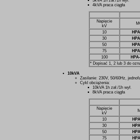
5kVA 1h zał./1h wył.
4kVA praca ciągła
Napięcie
M
kV
10
HPA
30
HPA
50
HPA
75
HPA
100
HPA-
* Dopisać 1, 2 lub 3 do oz
10kVA
Zasilanie: 230V, 50/60Hz, jedno
Cykl obciążenia:
10kVA 1h zał./1h wył.
8kVA praca ciągła
Napięcie
kV
10
HPA
30
HPA
50
HPA
75
HPA