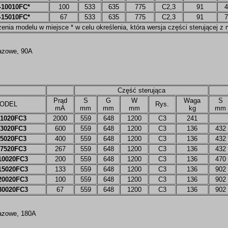
-10010FC*
100
533
635
775
C2,3
91
4
-15010FC*
67
533
635
775
C2,3
91
7
zenia modelu w miejsce * w celu określenia, która wersja części sterującej z
fazowe, 90A
Część sterująca
Prąd
S
G
W
Waga
S
ODEL
Rys.
mA
mm
mm
mm
kg
mm
1020FC3
2000
559
648
1200
C3
241
3020FC3
600
559
648
1200
C3
136
432
5020FC3
400
559
648
1200
C3
136
432
7520FC3
267
559
648
1200
C3
136
432
10020FC3
200
559
648
1200
C3
136
470
15020FC3
133
559
648
1200
C3
136
902
20020FC3
100
559
648
1200
C3
136
902
30020FC3
67
559
648
1200
C3
136
902
fazowe, 180A