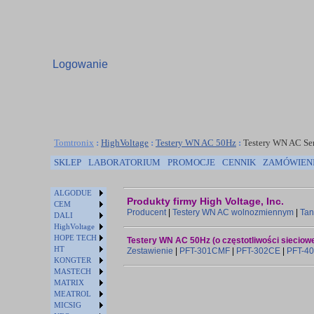
Logowanie
Tomtronix
:
HighVoltage
:
Testery WN AC 50Hz
:
Testery WN AC Se
SKLEP
LABORATORIUM
PROMOCJE
CENNIK
ZAMÓWIEN
ALGODUE
Produkty firmy High Voltage, Inc.
CEM
Producent
|
Testery WN AC wolnozmiennym
|
Tan
DALI
HighVoltage
HOPE TECH
Testery WN AC 50Hz (o częstotliwości sieciowe
HT
Zestawienie
|
PFT-301CMF
|
PFT-302CE
|
PFT-4
KONGTER
MASTECH
MATRIX
MEATROL
MICSIG