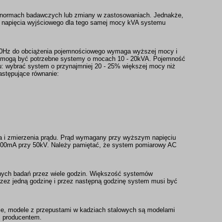
 normach badawczych lub zmiany w zastosowaniach. Jednakże,
u napięcia wyjściowego dla tego samej mocy kVA systemu
/60Hz do obciążenia pojemnościowego wymaga wyższej mocy i
w mogą być potrzebne systemy o mocach 10 - 20kVA. Pojemność
: wybrać system o przynajmniej 20 - 25% większej mocy niż
stępujące równanie:
a i zmierzenia prądu. Prąd wymagany przy wyższym napięciu
ło 100mA przy 50kV. Należy pamiętać, że system pomiarowy AC
ych badań przez wiele godzin. Większość systemów
ez jedną godzinę i przez następną godzinę system musi być
ie, modele z przepustami w kadziach stalowych są modelami
z producentem.