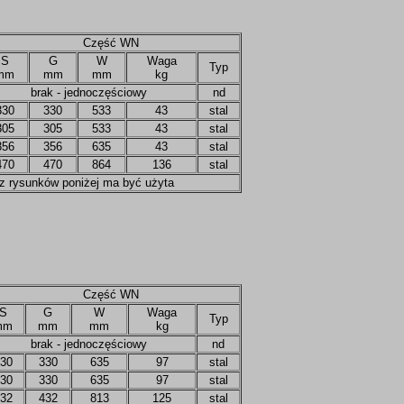
Część WN
S
G
W
Waga
Typ
mm
mm
mm
kg
brak - jednoczęściowy
nd
330
330
533
43
stal
305
305
533
43
stal
356
356
635
43
stal
470
470
864
136
stal
j z rysunków poniżej ma być użyta
Część WN
S
G
W
Waga
Typ
mm
mm
mm
kg
brak - jednoczęściowy
nd
30
330
635
97
stal
30
330
635
97
stal
32
432
813
125
stal