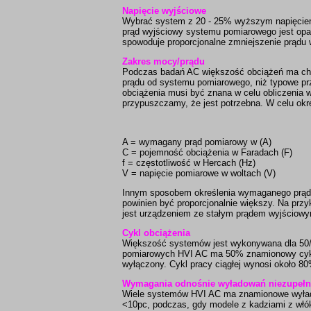
Napięcie wyjściowe
Wybrać system z 20 - 25% wyższym napięciem
prąd wyjściowy systemu pomiarowego jest opa
spowoduje proporcjonalne zmniejszenie prądu 
Zakres mocy/prądu
Podczas badań AC większość obciążeń ma cha
prądu od systemu pomiarowego, niż typowe p
obciążenia musi być znana w celu obliczenia
przypuszczamy, że jest potrzebna. W celu ok
A = wymagany prąd pomiarowy w (A)
C = pojemność obciążenia w Faradach (F)
f = częstotliwość w Hercach (Hz)
V = napięcie pomiarowe w woltach (V)
Innym sposobem określenia wymaganego prądu 
powinien być proporcjonalnie większy. Na prz
jest urządzeniem ze stałym prądem wyjściowy
Cykl obciążenia
Większość systemów jest wykonywana dla 50/
pomiarowych HVI AC ma 50% znamionowy cykl 
wyłączony. Cykl pracy ciągłej wynosi około 8
Wymagania odnośnie wyładowań niezupeł
Wiele systemów HVI AC ma znamionowe wyładow
<10pc, podczas, gdy modele z kadziami z włók