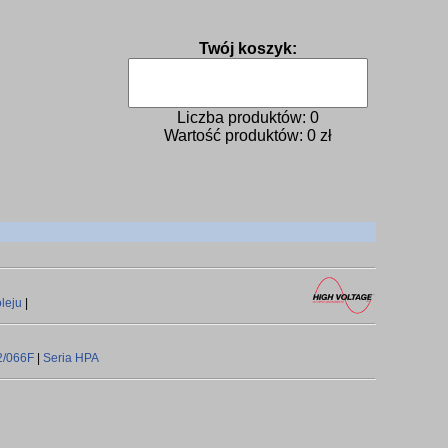
Twój koszyk:
Liczba produktów:
0
Wartość produktów:
0
zł
oleju
|
2/066F
|
Seria HPA