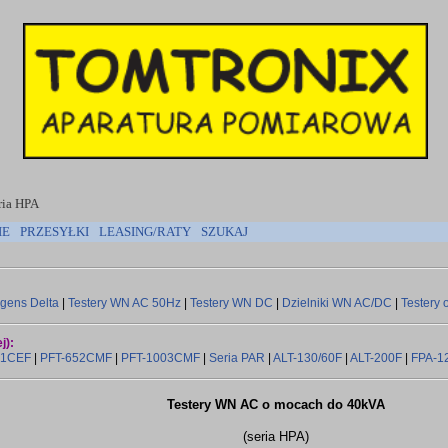
ria HPA
IE
PRZESYŁKI
LEASING/RATY
SZUKAJ
gens Delta
|
Testery WN AC 50Hz
|
Testery WN DC
|
Dzielniki WN AC/DC
|
Testery 
j):
01CEF
|
PFT-652CMF
|
PFT-1003CMF
|
Seria PAR
|
ALT-130/60F
|
ALT-200F
|
FPA-1
Testery WN AC o mocach do 40kVA
(seria HPA)