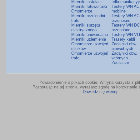
Mierniki instalacji
telkomunikacyj
Mierniki fotowoltaiki
Testery WN AC
Omomierze
mobilne
Mierniki przekładni
Testery WN AC
trafo
przenośne
Mierniki sprzętu
Testery WN DC
elektrycznego
przenośne
Mierniki uniwersalne
Testery WN VL
Mierniki uziemienia
Trasery kabli
Omomierze uzwojeń
Zadajniki obw.
silników
pierwotnych
Omomierze uzwojeń
Zadajniki obw.
trafo
wtórnych
Zasilacze
Powiadomienie o plikach cookie. Witryna korzysta z pl
Pozostając na tej stronie, wyrażasz zgodę na korzystanie z
Dowiedz się więcej