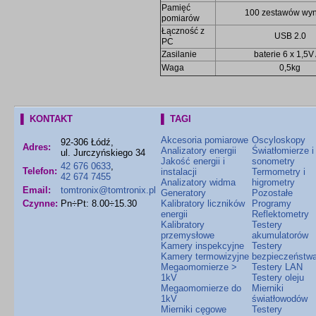
Pamięć
100 zestawów wy
pomiarów
Łączność z
USB 2.0
PC
Zasilanie
baterie 6 x 1,5V
Waga
0,5kg
▌ KONTAKT
▌ TAGI
Akcesoria pomiarowe
Oscyloskopy
92-306 Łódź,
Adres:
Analizatory energii
Światłomierze i
ul. Jurczyńskiego 34
Jakość energii i
sonometry
42 676 0633
,
Telefon:
instalacji
Termometry i
42 674 7455
Analizatory widma
higrometry
Email:
tomtronix@tomtronix.pl
Generatory
Pozostałe
Czynne:
Pn÷Pt: 8.00÷15.30
Kalibratory liczników
Programy
energii
Reflektometry
Kalibratory
Testery
przemysłowe
akumulatorów
Kamery inspekcyjne
Testery
Kamery termowizyjne
bezpieczeństw
Megaomomierze >
Testery LAN
1kV
Testery oleju
Megaomomierze do
Mierniki
1kV
światłowodów
Mierniki cęgowe
Testery