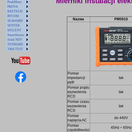
Mierniki instalacji ele
PeakMeter
PROVA
RAYTECH
RYCOM
Nazwa
PM5910
SEAWARD
SENTER
SIGLENT
SmartSensor
Solid NDT
TENMARS
T&R TEST
Pomiar
impedancji
tak
pętli
Pomiar prądu
wyzwolenia
tak
RCD
Pomiar czasu
wyzwolenia
tak
RCD
Pomiar
do 440V
napięcia AC
Pomiar
45Hz ÷ 65Hz
częstotliwości