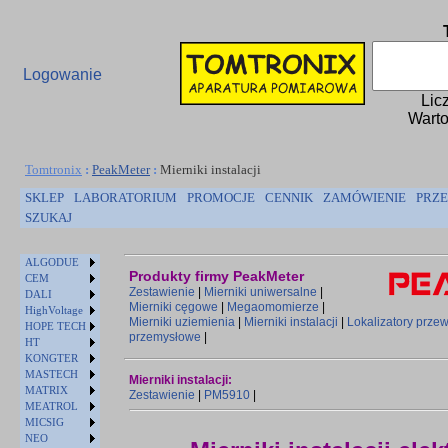
Logowanie
Lic
Warto
Tomtronix
:
PeakMeter
:
Mierniki instalacji
SKLEP
LABORATORIUM
PROMOCJE
CENNIK
ZAMÓWIENIE
PRZE
SZUKAJ
ALGODUE
Produkty firmy PeakMeter
CEM
Zestawienie
|
Mierniki uniwersalne
|
DALI
Mierniki cęgowe
|
Megaomomierze
|
HighVoltage
Mierniki uziemienia
|
Mierniki instalacji
|
Lokalizatory prz
HOPE TECH
przemysłowe
|
HT
KONGTER
MASTECH
Mierniki instalacji:
MATRIX
Zestawienie
|
PM5910
|
MEATROL
MICSIG
NEO