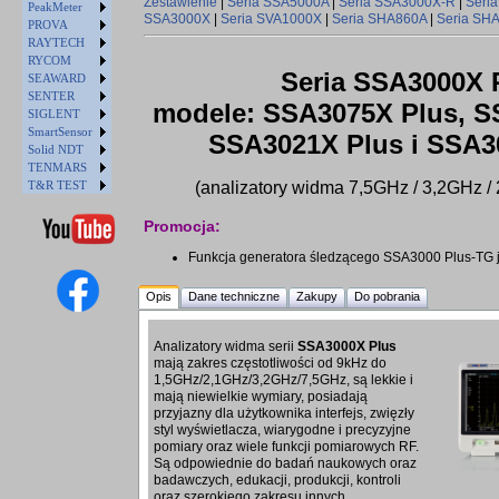
Zestawienie
|
Seria SSA5000A
|
Seria SSA3000X-R
|
Seri
PeakMeter
SSA3000X
|
Seria SVA1000X
|
Seria SHA860A
|
Seria SH
PROVA
RAYTECH
RYCOM
Seria SSA3000X 
SEAWARD
SENTER
modele: SSA3075X Plus, S
SIGLENT
SmartSensor
SSA3021X Plus i SSA3
Solid NDT
TENMARS
T&R TEST
(analizatory widma 7,5GHz / 3,2GHz /
Promocja:
Funkcja generatora śledzącego SSA3000 Plus-TG j
Opis
Dane techniczne
Zakupy
Do pobrania
Analizatory widma serii
SSA3000X Plus
mają zakres częstotliwości od 9kHz do
1,5GHz/2,1GHz/3,2GHz/7,5GHz, są lekkie i
mają niewielkie wymiary, posiadają
przyjazny dla użytkownika interfejs, zwięzły
styl wyświetlacza, wiarygodne i precyzyjne
pomiary oraz wiele funkcji pomiarowych RF.
Są odpowiednie do badań naukowych oraz
badawczych, edukacji, produkcji, kontroli
oraz szerokiego zakresu innych