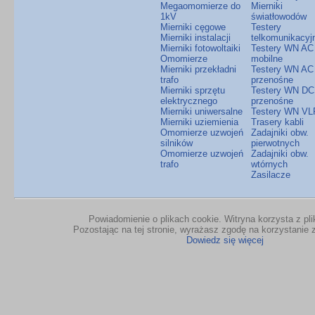
Megaomomierze do
Mierniki
1kV
światłowodów
Mierniki cęgowe
Testery
Mierniki instalacji
telkomunikacyj
Mierniki fotowoltaiki
Testery WN AC
Omomierze
mobilne
Mierniki przekładni
Testery WN AC
trafo
przenośne
Mierniki sprzętu
Testery WN DC
elektrycznego
przenośne
Mierniki uniwersalne
Testery WN VL
Mierniki uziemienia
Trasery kabli
Omomierze uzwojeń
Zadajniki obw.
silników
pierwotnych
Omomierze uzwojeń
Zadajniki obw.
trafo
wtórnych
Zasilacze
Powiadomienie o plikach cookie. Witryna korzysta z pl
Pozostając na tej stronie, wyrażasz zgodę na korzystanie z
Dowiedz się więcej