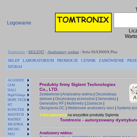
Logowanie
Lic
Warto
Tomtronix
:
SIGLENT
:
Analizatory widma
:
Seria SSA3000X Plus
SKLEP
LABORATORIUM
PROMOCJE
CENNIK
ZAMÓWIENIE
PRZE
SZUKAJ
ALGODUE
Produkty firmy Siglent Technologies
CEM
Co., LTD.
DALI
Zestawienie
|
Analizatory widma
|
Oscyloskopy
HighVoltage
stołowe
|
Oscyloskopy przenośne
|
Generatory
|
HOPE TECH
Generatory RF
|
Multimetry
|
Zasilacze
|
HT
Obciążenia DC
|
Wektorowe analizatory sieci
|
Systemy prz
KONGTER
MASTECH
3 lata gwarancji
na wszystkie produkty Siglenta
MATRIX
Tomtronix - autoryzowany dystrybuto
MEATROL
MICSIG
Analizatory widma:
NEO