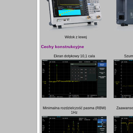
Widok z lewej
Cechy konstrukcyjne
Ekran dotykowy 10,1 cala
Szum
Minimalna rozdzielczość pasma (RBW)
Zaawansow
1Hz