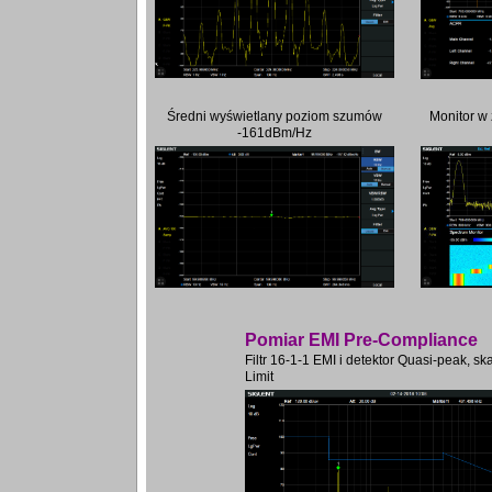
Średni wyświetlany poziom szumów
Monitor w
-161dBm/Hz
Pomiar EMI Pre-Compliance
Filtr 16-1-1 EMI i detektor Quasi-peak, ska
Limit