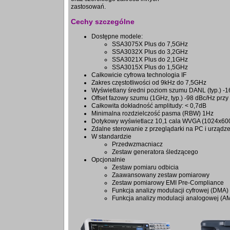
zastosowań.
Cechy szczególne
Dostępne modele:
SSA3075X Plus do 7,5GHz
SSA3032X Plus do 3,2GHz
SSA3021X Plus do 2,1GHz
SSA3015X Plus do 1,5GHz
Całkowicie cyfrowa technologia IF
Zakres częstotliwości od 9kHz do 7,5GHz
Wyświetlany średni poziom szumu DANL (typ.) -
Offset fazowy szumu (1GHz, typ.) -98 dBc/Hz przy
Całkowita dokładność amplitudy: < 0,7dB
Minimalna rozdzielczość pasma (RBW) 1Hz
Dotykowy wyświetlacz 10,1 cala WVGA (1024x600)
Zdalne sterowanie z przeglądarki na PC i urządz
W standardzie
Przedwzmacniacz
Zestaw generatora śledzącego
Opcjonalnie
Zestaw pomiaru odbicia
Zaawansowany zestaw pomiarowy
Zestaw pomiarowy EMI Pre-Compliance
Funkcja analizy modulacji cyfrowej (DMA)
Funkcja analizy modulacji analogowej (A