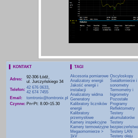
▌ KONTAKT
▌ TAGI
Akcesoria pomiarowe
Oscyloskopy
92-306 Łódź,
Adres:
Analizatory energii
Światłomierze i
ul. Jurczyńskiego 34
Jakość energii i
sonometry
42 676 0633
,
Telefon:
instalacji
Termometry i
42 674 7455
Analizatory widma
higrometry
Email:
tomtronix@tomtronix.pl
Generatory
Pozostałe
Czynne:
Pn÷Pt: 8.00÷15.30
Kalibratory liczników
Programy
energii
Reflektometry
Kalibratory
Testery
przemysłowe
akumulatorów
Kamery inspekcyjne
Testery
Kamery termowizyjne
bezpieczeństw
Megaomomierze >
Testery LAN
1kV
Testery oleju