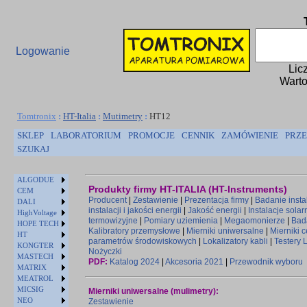
Logowanie
Lic
Warto
Tomtronix
:
HT-Italia
:
Mutimetry
:
HT12
SKLEP
LABORATORIUM
PROMOCJE
CENNIK
ZAMÓWIENIE
PRZE
SZUKAJ
ALGODUE
Produkty firmy HT-ITALIA (HT-Instruments)
CEM
Producent
|
Zestawienie
|
Prezentacja firmy
|
Badanie instal
DALI
instalacji i jakości energii
|
Jakość energii
|
Instalacje solar
HighVoltage
termowizyjne
|
Pomiary uziemienia
|
Megaomonierze
|
Bad
HOPE TECH
Kalibratory przemysłowe
|
Mierniki uniwersalne
|
Mierniki 
HT
parametrów środowiskowych
|
Lokalizatory kabli
|
Testery 
KONGTER
Nożyczki
MASTECH
PDF:
Katalog 2024
|
Akcesoria 2021
|
Przewodnik wyboru
MATRIX
MEATROL
MICSIG
Mierniki uniwersalne (mulimetry):
NEO
Zestawienie