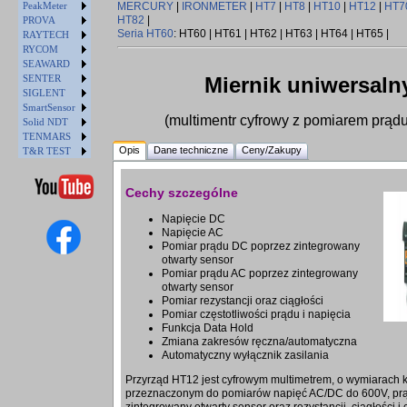
PeakMeter
MERCURY
|
IRONMETER
|
HT7
|
HT8
|
HT10
|
HT12
|
HT7
HT82
|
PROVA
Seria HT60
: HT60 | HT61 | HT62 | HT63 | HT64 | HT65 |
RAYTECH
RYCOM
SEAWARD
SENTER
Miernik uniwersaln
SIGLENT
SmartSensor
(multimentr cyfrowy z pomiarem prą
Solid NDT
TENMARS
Opis
Dane techniczne
Ceny/Zakupy
T&R TEST
Cechy szczególne
Napięcie DC
Napięcie AC
Pomiar prądu DC poprzez zintegrowany
otwarty sensor
Pomiar prądu AC poprzez zintegrowany
otwarty sensor
Pomiar rezystancji oraz ciągłości
Pomiar częstotliwości prądu i napięcia
Funkcja Data Hold
Zmiana zakresów ręczna/automatyczna
Automatyczny wyłącznik zasilania
Przyrząd HT12 jest cyfrowym multimetrem, o wymiarach 
przeznaczonym do pomiarów napięć AC/DC do 600V, pr