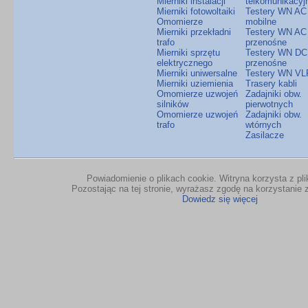
Mierniki instalacji
telkomunikacyj
Mierniki fotowoltaiki
Testery WN AC
Omomierze
mobilne
Mierniki przekładni
Testery WN AC
trafo
przenośne
Mierniki sprzętu
Testery WN DC
elektrycznego
przenośne
Mierniki uniwersalne
Testery WN VL
Mierniki uziemienia
Trasery kabli
Omomierze uzwojeń
Zadajniki obw.
silników
pierwotnych
Omomierze uzwojeń
Zadajniki obw.
trafo
wtórnych
Zasilacze
Powiadomienie o plikach cookie. Witryna korzysta z pl
Pozostając na tej stronie, wyrażasz zgodę na korzystanie z
Dowiedz się więcej