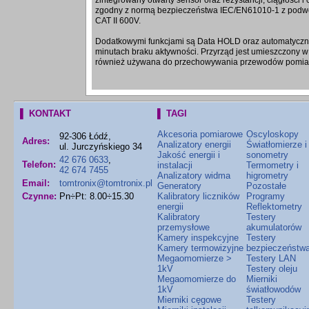
zintegrowany otwarty sensor oraz rezystancji, ciągłości i c
zgodny z normą bezpieczeństwa IEC/EN61010-1 z podwójn
CAT II 600V.
Dodatkowymi funkcjami są Data HOLD oraz automatyczne
minutach braku aktywności. Przyrząd jest umieszczony w o
również używana do przechowywania przewodów pomia
▌ KONTAKT
▌ TAGI
Akcesoria pomiarowe
Oscyloskopy
92-306 Łódź,
Adres:
Analizatory energii
Światłomierze i
ul. Jurczyńskiego 34
Jakość energii i
sonometry
42 676 0633
,
Telefon:
instalacji
Termometry i
42 674 7455
Analizatory widma
higrometry
Email:
tomtronix@tomtronix.pl
Generatory
Pozostałe
Czynne:
Pn÷Pt: 8.00÷15.30
Kalibratory liczników
Programy
energii
Reflektometry
Kalibratory
Testery
przemysłowe
akumulatorów
Kamery inspekcyjne
Testery
Kamery termowizyjne
bezpieczeństw
Megaomomierze >
Testery LAN
1kV
Testery oleju
Megaomomierze do
Mierniki
1kV
światłowodów
Mierniki cęgowe
Testery