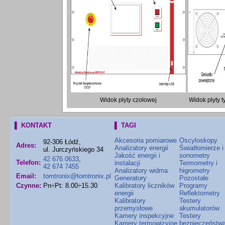
Widok płyty czołowej
Widok płyty t
▌ KONTAKT
▌ TAGI
Akcesoria pomiarowe
Oscyloskopy
92-306 Łódź,
Adres:
Analizatory energii
Światłomierze i
ul. Jurczyńskiego 34
Jakość energii i
sonometry
42 676 0633
,
Telefon:
instalacji
Termometry i
42 674 7455
Analizatory widma
higrometry
Email:
tomtronix@tomtronix.pl
Generatory
Pozostałe
Czynne:
Pn÷Pt: 8.00÷15.30
Kalibratory liczników
Programy
energii
Reflektometry
Kalibratory
Testery
przemysłowe
akumulatorów
Kamery inspekcyjne
Testery
Kamery termowizyjne
bezpieczeństw