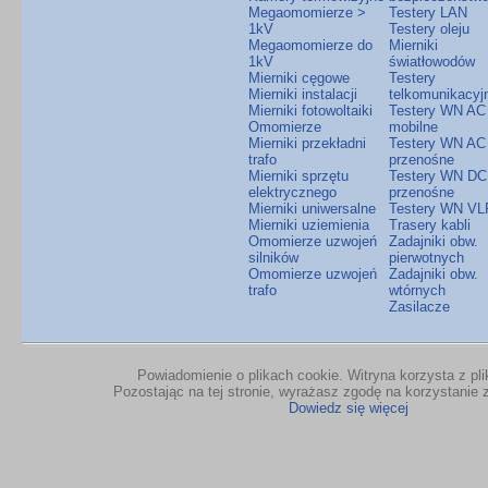
Megaomomierze >
Testery LAN
1kV
Testery oleju
Megaomomierze do
Mierniki
1kV
światłowodów
Mierniki cęgowe
Testery
Mierniki instalacji
telkomunikacyj
Mierniki fotowoltaiki
Testery WN AC
Omomierze
mobilne
Mierniki przekładni
Testery WN AC
trafo
przenośne
Mierniki sprzętu
Testery WN DC
elektrycznego
przenośne
Mierniki uniwersalne
Testery WN VL
Mierniki uziemienia
Trasery kabli
Omomierze uzwojeń
Zadajniki obw.
silników
pierwotnych
Omomierze uzwojeń
Zadajniki obw.
trafo
wtórnych
Zasilacze
Powiadomienie o plikach cookie. Witryna korzysta z pl
Pozostając na tej stronie, wyrażasz zgodę na korzystanie z
Dowiedz się więcej