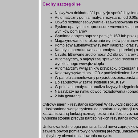
Cechy szczególne
Najwyższa dokładność i precyzja spośród syst
Automatyczny pomiar małych rezystancji od 0.0
Obwód rozmagnesowywania (zaawansowania kon
System oparty o mikroprocesor z wewnętrzną pa
wyników pomiarów
Wymiana danych poprzez pamięć USB lub przez 
Magazynowanie i drukowanie wyników pomiarów 
Kompletny automatyczny system kalibracji oraz s
Kanały temperaturowe z automatyczną korekcją re
Czyste, filtrowane źródło mocy DC dla pomiarów 
Automatyczny, o najwyższej sprawności system c
wydzielanego wewątrz ciepła
Automatyczny wyłącznik w przypadku przegrzani
Kolorowy wyświetlacz LCD z podświetleniem i z
W panelu zamontowany przycisk bezpieczeństw
Do zabudowy w szafie systemu RACK 19"
W pełni automatyczna analiza krzywych stygnięci
Najszybszy na rynku obwód rozładowania (ponad
2 lata gwarancji
Cyfrowy miernik rezystancji uzwojeń WR100-13R produkc
udoskonaloną wersją systemu do pomiaru rezystancji uzw
zaawansowaną funkcją rozmagnesowania. Jest przezna
wysokim stopniu precyzji bardzo niskich rezystancji dow
Unikatowa technologia pomiaru: Ta od nowa zaprojekto
zawiera obwód pomiarowy o wysokiej precyzji, unikatowe 
najszybszy obwód rozładowania na rynku.