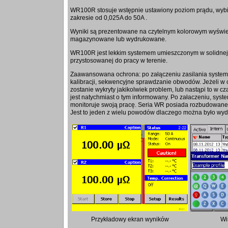
WR100R stosuje wstępnie ustawiony poziom prądu, wybi
zakresie od 0,025A do 50A .
Wyniki są prezentowane na czytelnym kolorowym wyświe
magazynowane lub wydrukowane.
WR100R jest lekkim systemem umieszczonym w solidnej
przystosowanej do pracy w terenie.
Zaawansowana ochrona: po załączeniu zasilania system i
kalibracji, sekwencyjne sprawdzanie obwodów. Jeżeli w cz
zostanie wykryty jakikolwiek problem, lub nastąpi to w cz
jest natychmiast o tym informowany. Po załaczeniu, syst
monitoruje swoją pracę. Seria WR posiada rozbudowane
Jest to jeden z wielu powodów dlaczego można było wydł
Przykładowy ekran wyników
Wi