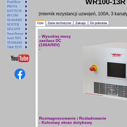
WR100-13R
PeakMeter
PROVA
RAYTECH
(miernik rezystancji uzwojeń, 100A, 3 kana
RYCOM
SEAWARD
Opis
Dane techniczne
Zakupy
Do pobrania
SENTER
SIGLENT
SmartSensor
- Wysokiej mocy
Solid NDT
zasilacz DC
TENMARS
(100A/50V)
T&R TEST
-
Rozmagnesowanie i Rozładowanie
- Kolorowy ekran dotykowy