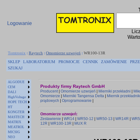
Logowanie
Lic
Warto
Tomtronix
:
Raytech
:
Omomierze uzwojeń
:
WR100-13R
SKLEP
LABORATORIUM
PROMOCJE
CENNIK
ZAMÓWIENIE
PRZE
SZUKAJ
ALGODUE
Produkty firmy Raytech GmbH
CEM
Producent
|
Omomierze uzwojeń
|
Mierniki przekładni
|
Mik
DALI
Omomierze
|
Mierniki Tangensa Delta
|
Miernik przekładni
HighVoltage
prądowych
|
Oprogramowanie
|
HOPE TECH
HT
KONGTER
Omomierze uzwojeń:
MASTECH
Zestawienie
|
WR14
|
WR50-12
|
WR50-13
|
WR14R
|
WR5
MATRIX
12R
|
WR100-13R
|
MUX R
MEATROL
MICSIG
NEO