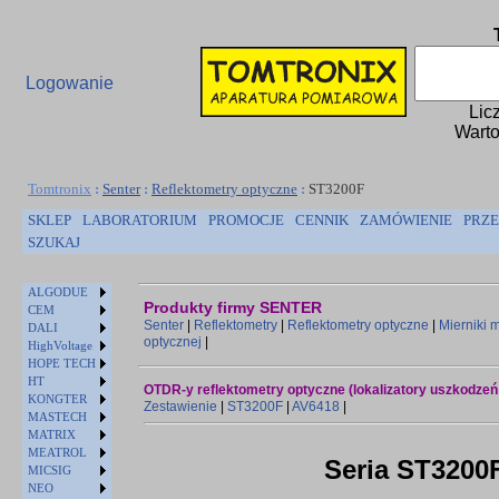
Logowanie
Lic
Warto
Tomtronix
:
Senter
:
Reflektometry optyczne
:
ST3200F
SKLEP
LABORATORIUM
PROMOCJE
CENNIK
ZAMÓWIENIE
PRZE
SZUKAJ
ALGODUE
Produkty firmy SENTER
CEM
Senter
|
Reflektometry
|
Reflektometry optyczne
|
Mierniki 
DALI
optycznej
|
HighVoltage
HOPE TECH
HT
OTDR-y reflektometry optyczne (lokalizatory uszkodzeń
KONGTER
Zestawienie
|
ST3200F
|
AV6418
|
MASTECH
MATRIX
MEATROL
Seria ST3200
MICSIG
NEO