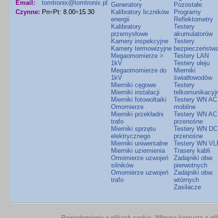
Email:
tomtronix@tomtronix.pl
Generatory
Pozostałe
Czynne:
Pn÷Pt: 8.00÷15.30
Kalibratory liczników
Programy
energii
Reflektometry
Kalibratory
Testery
przemysłowe
akumulatorów
Kamery inspekcyjne
Testery
Kamery termowizyjne
bezpieczeństw
Megaomomierze >
Testery LAN
1kV
Testery oleju
Megaomomierze do
Mierniki
1kV
światłowodów
Mierniki cęgowe
Testery
Mierniki instalacji
telkomunikacyj
Mierniki fotowoltaiki
Testery WN AC
Omomierze
mobilne
Mierniki przekładni
Testery WN AC
trafo
przenośne
Mierniki sprzętu
Testery WN DC
elektrycznego
przenośne
Mierniki uniwersalne
Testery WN VL
Mierniki uziemienia
Trasery kabli
Omomierze uzwojeń
Zadajniki obw.
silników
pierwotnych
Omomierze uzwojeń
Zadajniki obw.
trafo
wtórnych
Zasilacze
Powiadomienie o plikach cookie. Witryna korzysta z pl