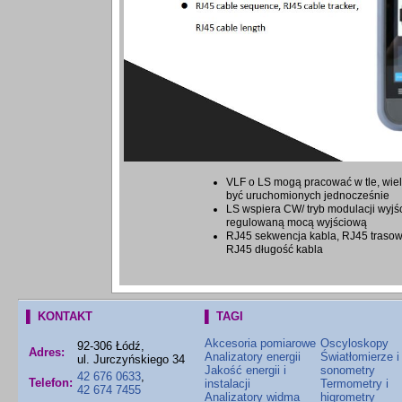
VLF o LS mogą pracować w tle, wie
być uruchomionych jednocześnie
LS wspiera CW/ tryb modulacji wyjśc
regulowaną mocą wyjściową
RJ45 sekwencja kabla, RJ45 trasow
RJ45 długość kabla
▌ KONTAKT
▌ TAGI
Akcesoria pomiarowe
Oscyloskopy
92-306 Łódź,
Adres:
Analizatory energii
Światłomierze i
ul. Jurczyńskiego 34
Jakość energii i
sonometry
42 676 0633
,
Telefon:
instalacji
Termometry i
42 674 7455
Analizatory widma
higrometry