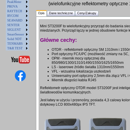
PeakMeter
(wielofunkcyjne reflektometry optyczn
PROVA
RAYTECH
Opis
Dane techniczne
Ceny/Zakupy
RYCOM
SEAWARD
SENTER
Mini ST3200F to wielofunkcyjny przyrząd do badania sie
SIGLENT
miedzianych. Przyrząd łączy w jednej obudowie funkcje k
SmartSensor
Solid NDT
Główne cechy:
TENMARS
T&R TEST
OTDR - reflektometr optyczny SM 1310nm i 1550
Port optyczny FC/UPC (możliwość zmiany na SC,
OPM - miernik mocy optycznej dla
850/980/1300/1310/1490/1550/1625/1650nm
LS - laserowe źródło światła 1310nm/1550nm
VFL - wizualna lokalizacja uszkodzeń
Uniwersalny port optyczny 2,5mm dla złącz VFL 
Miernik długości kabla RJ45
Reflektometr optyczny OTDR model ST3200F jest intelig
światłowodów komunikacyjnych.
Jest łatwy w użyciu i przenośny, posiada 4,3 calowy ko
dotykowy LCD 800x480px IPS TFT.