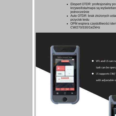
Ekspert OTDR: profesjonalny po
krzywe/lista/mapa są wyświetla
jednocześnie
Auto OTDR: brak złożonych usta
przycisk testu
OPM wspiera częstotliwości ident
CW/270/330/1k/2kHz