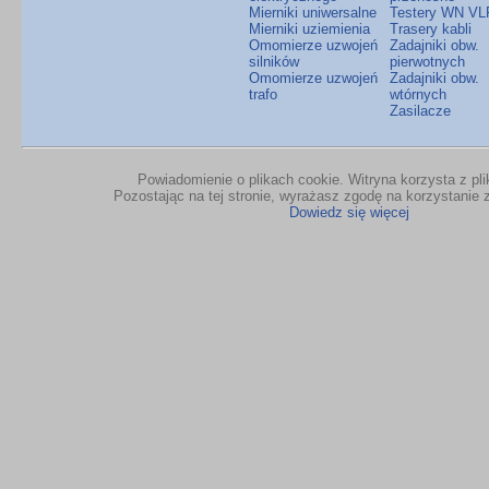
Mierniki uniwersalne
Testery WN VL
Mierniki uziemienia
Trasery kabli
Omomierze uzwojeń
Zadajniki obw.
silników
pierwotnych
Omomierze uzwojeń
Zadajniki obw.
trafo
wtórnych
Zasilacze
Powiadomienie o plikach cookie. Witryna korzysta z pl
Pozostając na tej stronie, wyrażasz zgodę na korzystanie z
Dowiedz się więcej