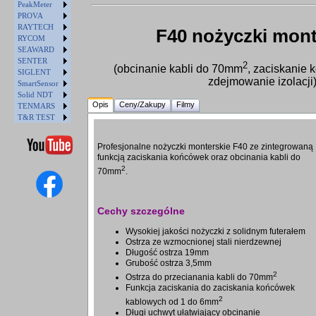
PeakMeter
PROVA
RAYTECH
F40 nożyczki mont
RYCOM
SEAWARD
SENTER
2
(obcinanie kabli do 70mm
, zaciskanie
SIGLENT
zdejmowanie izolacji
SmartSensor
Solid NDT
Opis
Ceny/Zakupy
Filmy
TENMARS
T&R TEST
Profesjonalne nożyczki monterskie F40 ze zintegrowaną
funkcją zaciskania końcówek oraz obcinania kabli do
2
70mm
.
Cechy szczególne
Wysokiej jakości nożyczki z solidnym futerałem
Ostrza ze wzmocnionej stali nierdzewnej
Długość ostrza 19mm
Grubość ostrza 3,5mm
2
Ostrza do przecianania kabli do 70mm
Funkcja zaciskania do zaciskania końcówek
2
kablowych od 1 do 6mm
Długi uchwyt ułatwiający obcinanie