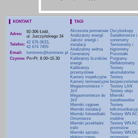
▌ KONTAKT
▌ TAGI
Akcesoria pomiarowe
Oscyloskopy
92-306 Łódź,
Adres:
Analizatory energii
Światłomierze i
ul. Jurczyńskiego 34
Jakość energii i
sonometry
42 676 0633
,
Telefon:
instalacji
Termometry i
42 674 7455
Analizatory widma
higrometry
Email:
tomtronix@tomtronix.pl
Generatory
Pozostałe
Czynne:
Pn÷Pt: 8.00÷15.30
Kalibratory liczników
Programy
energii
Reflektometry
Kalibratory
Testery
przemysłowe
akumulatorów
Kamery inspekcyjne
Testery
Kamery termowizyjne
bezpieczeństw
Megaomomierze >
Testery LAN
1kV
Testery oleju
Megaomomierze do
Mierniki
1kV
światłowodów
Mierniki cęgowe
Testery
Mierniki instalacji
telkomunikacyj
Mierniki fotowoltaiki
Testery WN AC
Omomierze
mobilne
Mierniki przekładni
Testery WN AC
trafo
przenośne
Mierniki sprzętu
Testery WN DC
elektrycznego
przenośne