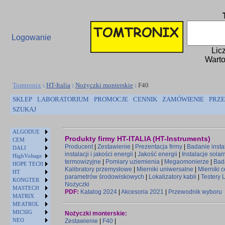
Logowanie
Lic
Warto
Tomtronix
:
HT-Italia
:
Nożyczki monterskie
:
F40
SKLEP
LABORATORIUM
PROMOCJE
CENNIK
ZAMÓWIENIE
PRZE
SZUKAJ
ALGODUE
Produkty firmy HT-ITALIA (HT-Instruments)
CEM
Producent
|
Zestawienie
|
Prezentacja firmy
|
Badanie instal
DALI
instalacji i jakości energii
|
Jakość energii
|
Instalacje solar
HighVoltage
termowizyjne
|
Pomiary uziemienia
|
Megaomonierze
|
Bad
HOPE TECH
Kalibratory przemysłowe
|
Mierniki uniwersalne
|
Mierniki 
HT
parametrów środowiskowych
|
Lokalizatory kabli
|
Testery 
KONGTER
Nożyczki
MASTECH
PDF:
Katalog 2024
|
Akcesoria 2021
|
Przewodnik wyboru
MATRIX
MEATROL
MICSIG
Nożyczki monterskie:
NEO
Zestawienie
|
F40
|