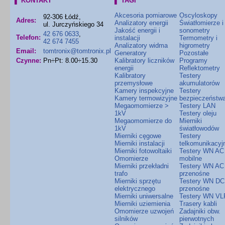
▌ KONTAKT
▌ TAGI
Akcesoria pomiarowe
Oscyloskopy
92-306 Łódź,
Adres:
Analizatory energii
Światłomierze i
ul. Jurczyńskiego 34
Jakość energii i
sonometry
42 676 0633
,
Telefon:
instalacji
Termometry i
42 674 7455
Analizatory widma
higrometry
Email:
tomtronix@tomtronix.pl
Generatory
Pozostałe
Czynne:
Pn÷Pt: 8.00÷15.30
Kalibratory liczników
Programy
energii
Reflektometry
Kalibratory
Testery
przemysłowe
akumulatorów
Kamery inspekcyjne
Testery
Kamery termowizyjne
bezpieczeństw
Megaomomierze >
Testery LAN
1kV
Testery oleju
Megaomomierze do
Mierniki
1kV
światłowodów
Mierniki cęgowe
Testery
Mierniki instalacji
telkomunikacyj
Mierniki fotowoltaiki
Testery WN AC
Omomierze
mobilne
Mierniki przekładni
Testery WN AC
trafo
przenośne
Mierniki sprzętu
Testery WN DC
elektrycznego
przenośne
Mierniki uniwersalne
Testery WN VL
Mierniki uziemienia
Trasery kabli
Omomierze uzwojeń
Zadajniki obw.
silników
pierwotnych