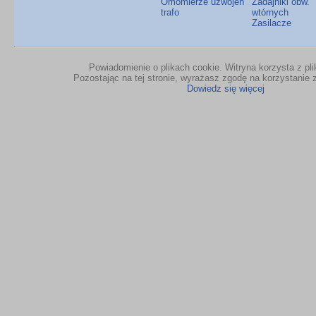
Omomierze uzwojeń
Zadajniki obw.
trafo
wtórnych
Zasilacze
Powiadomienie o plikach cookie. Witryna korzysta z pl
Pozostając na tej stronie, wyrażasz zgodę na korzystanie z
Dowiedz się więcej