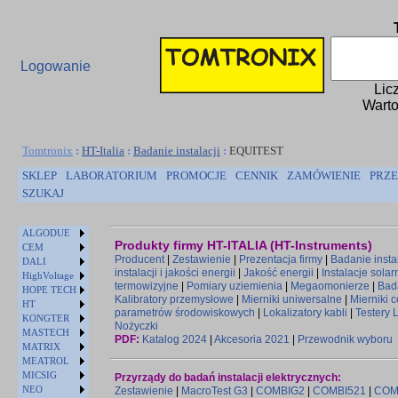
Logowanie
Lic
Warto
Tomtronix
:
HT-Italia
:
Badanie instalacji
:
EQUITEST
SKLEP
LABORATORIUM
PROMOCJE
CENNIK
ZAMÓWIENIE
PRZE
SZUKAJ
ALGODUE
Produkty firmy HT-ITALIA (HT-Instruments)
CEM
Producent
|
Zestawienie
|
Prezentacja firmy
|
Badanie instal
DALI
instalacji i jakości energii
|
Jakość energii
|
Instalacje solar
HighVoltage
termowizyjne
|
Pomiary uziemienia
|
Megaomonierze
|
Bad
HOPE TECH
Kalibratory przemysłowe
|
Mierniki uniwersalne
|
Mierniki 
HT
parametrów środowiskowych
|
Lokalizatory kabli
|
Testery 
KONGTER
Nożyczki
MASTECH
PDF:
Katalog 2024
|
Akcesoria 2021
|
Przewodnik wyboru
MATRIX
MEATROL
MICSIG
Przyrządy do badań instalacji elektrycznych:
NEO
Zestawienie
|
MacroTest G3
|
COMBIG2
|
COMBI521
|
COM