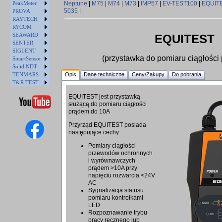
PeakMeter
Neptune
|
M75
|
M74
|
M73
|
IMP57
|
EV-TEST100
|
EQUIT
5035
|
PROVA
RAYTECH
RYCOM
SEAWARD
EQUITEST
SENTER
SIGLENT
(przystawka do pomiaru ciągłości
SmartSensor
Solid NDT
TENMARS
Opis
Dane techniczne
Ceny/Zakupy
Do pobrania
T&R TEST
EQUITEST jest przystawką
służącą do pomiaru ciągłości
prądem do 10A
Przyrząd EQUITEST posiada
następujące cechy:
Pomiary ciągłości
przewodów ochronnych
i wyrównawczych
prądem >10A przy
napięciu rozwarcia <24V
AC
Sygnalizacja statusu
pomiaru kontrolkami
LED
Rozpoznawanie trybu
pracy ręcznego lub