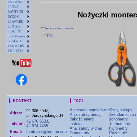
PeakMeter
PROVA
RAYTECH
Nożyczki monter
RYCOM
SEAWARD
SENTER
Nożyczki monterskie
SIGLENT
F40
SmartSensor
Solid NDT
TENMARS
T&R TEST
▌ KONTAKT
▌ TAGI
Akcesoria pomiarowe
Oscyloskopy
92-306 Łódź,
Adres:
Analizatory energii
Światłomierze i
ul. Jurczyńskiego 34
Jakość energii i
sonometry
42 676 0633
,
Telefon:
instalacji
Termometry i
42 674 7455
Analizatory widma
higrometry
Email:
tomtronix@tomtronix.pl
Generatory
Pozostałe