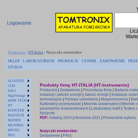
Logowanie
Lic
Warto
Tomtronix
:
HT-Italia
:
Nożyczki monterskie
SKLEP
LABORATORIUM
PROMOCJE
CENNIK
ZAMÓWIENIE
PRZE
SZUKAJ
ALGODUE
Produkty firmy HT-ITALIA (HT-Instruments)
CEM
Producent
|
Zestawienie
|
Prezentacja firmy
|
Badanie instal
DALI
instalacji i jakości energii
|
Jakość energii
|
Instalacje solar
HighVoltage
termowizyjne
|
Pomiary uziemienia
|
Megaomonierze
|
Bad
HOPE TECH
Kalibratory przemysłowe
|
Mierniki uniwersalne
|
Mierniki 
HT
parametrów środowiskowych
|
Lokalizatory kabli
|
Testery 
KONGTER
Nożyczki
MASTECH
PDF:
Katalog 2024
|
Akcesoria 2021
|
Przewodnik wyboru
MATRIX
MEATROL
MICSIG
Nożyczki monterskie:
NEO
Zestawienie
|
F40
|