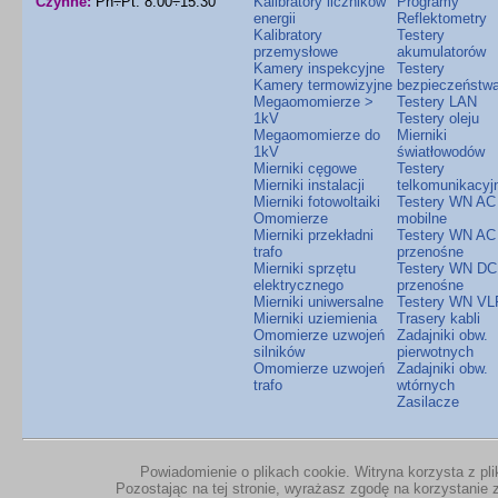
Czynne:
Pn÷Pt: 8.00÷15.30
Kalibratory liczników
Programy
energii
Reflektometry
Kalibratory
Testery
przemysłowe
akumulatorów
Kamery inspekcyjne
Testery
Kamery termowizyjne
bezpieczeństw
Megaomomierze >
Testery LAN
1kV
Testery oleju
Megaomomierze do
Mierniki
1kV
światłowodów
Mierniki cęgowe
Testery
Mierniki instalacji
telkomunikacyj
Mierniki fotowoltaiki
Testery WN AC
Omomierze
mobilne
Mierniki przekładni
Testery WN AC
trafo
przenośne
Mierniki sprzętu
Testery WN DC
elektrycznego
przenośne
Mierniki uniwersalne
Testery WN VL
Mierniki uziemienia
Trasery kabli
Omomierze uzwojeń
Zadajniki obw.
silników
pierwotnych
Omomierze uzwojeń
Zadajniki obw.
trafo
wtórnych
Zasilacze
Powiadomienie o plikach cookie. Witryna korzysta z pl
Pozostając na tej stronie, wyrażasz zgodę na korzystanie z