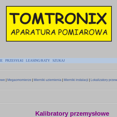
IE
PRZESYŁKI
LEASING/RATY
SZUKAJ
gowe
|
Megaomomierze
|
Mierniki uziemienia
|
Mierniki instalacji
|
Lokalizatory prz
Kalibratory przemysłowe