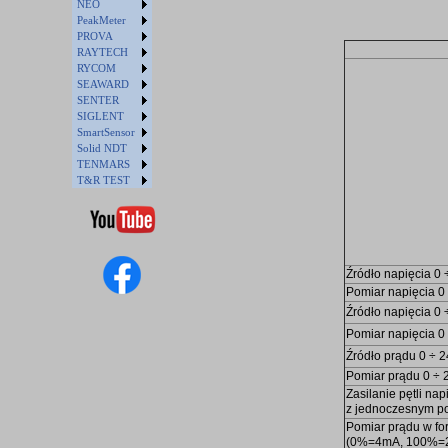
NEO
PeakMeter
PROVA
RAYTECH
RYCOM
SEAWARD
SENTER
SIGLENT
SmartSensor
Solid NDT
TENMARS
T&R TEST
Źródło napięcia 0
Pomiar napięcia 
Źródło napięcia 0
Pomiar napięcia 0
Źródło prądu 0 ÷ 
Pomiar prądu 0 ÷
Zasilanie pętli n
z jednoczesnym p
Pomiar prądu w f
(0%=4mA, 100%=