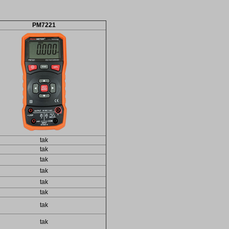
PM7221
tak
tak
tak
tak
tak
tak
tak
tak