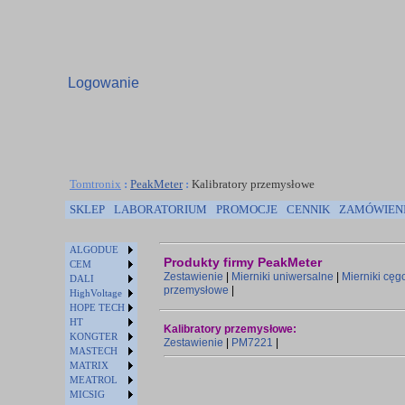
Logowanie
Tomtronix
:
PeakMeter
:
Kalibratory przemysłowe
SKLEP
LABORATORIUM
PROMOCJE
CENNIK
ZAMÓWIEN
ALGODUE
Produkty firmy PeakMeter
CEM
Zestawienie
|
Mierniki uniwersalne
|
Mierniki cę
DALI
przemysłowe
|
HighVoltage
HOPE TECH
HT
Kalibratory przemysłowe:
KONGTER
Zestawienie
|
PM7221
|
MASTECH
MATRIX
MEATROL
MICSIG