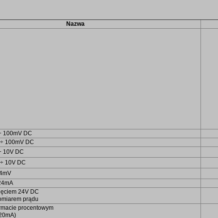
Nazwa
 ÷ 100mV DC
0 ÷ 100mV DC
 ÷ 10V DC
 ÷ 10V DC
24mV
 24mA
apięciem 24V DC
omiarem prądu
ormacie procentowym
20mA)