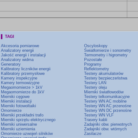
▌ TAGI
Akcesoria pomiarowe
Oscyloskopy
Analizatory energii
Światłomierze i sonometry
Jakość energii i instalacji
Termometry i higrometry
Analizatory widma
Pozostałe
Generatory
Programy
Kalibratory liczników energii
Reflektometry
Kalibratory przemysłowe
Testery akumulatorów
Kamery inspekcyjne
Testery bezpieczeństwa
Kamery termowizyjne
Testery LAN
Megaomomierze > 1kV
Testery oleju
Megaomomierze do 1kV
Mierniki światłowodów
Mierniki cęgowe
Testery telkomunikacyjne
Mierniki instalacji
Testery WN AC mobilne
Mierniki fotowoltaiki
Testery WN AC przenośne
Omomierze
Testery WN DC przenośne
Mierniki przekładni trafo
Testery WN VLF
Mierniki sprzętu elektrycznego
Trasery kabli
Mierniki uniwersalne
Zadajniki obw. pierwotnych
Mierniki uziemienia
Zadajniki obw. wtórnych
Omomierze uzwojeń silników
Zasilacze