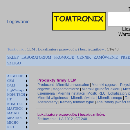
Logowanie
Lic
Warto
Tomtronix
:
CEM
:
Lokalizatory przewodów i bezpieczników
:
CT-240
SKLEP
LABORATORIUM
PROMOCJE
CENNIK
ZAMÓWIENIE
PRZE
SZUKAJ
ALGODUE
Produkty firmy CEM
CEM
Producent
|
Mierniki uniwersalne
|
Mierniki cęgowe
|
Przys
DALI
cęgowe
|
Megaomomierze
|
Mierniki grubości lakieru
|
Mier
HighVoltage
uziemienia
|
Mierniki instalacji
|
Mostki RLC
|
Lokalizatory
HOPE TECH
Mierniki wilgotności
|
Mierniki światła
|
Mierniki smogu
|
Ta
HT
Anemometry
|
Kamery termowizyjne
|
Analizatory jakości e
KONGTER
MASTECH
MATRIX
Lokalizatory przewodów i bezpieczników:
MEATROL
Zestawienie
|
LA-1012
|
CT-240
MICSIG
NEO