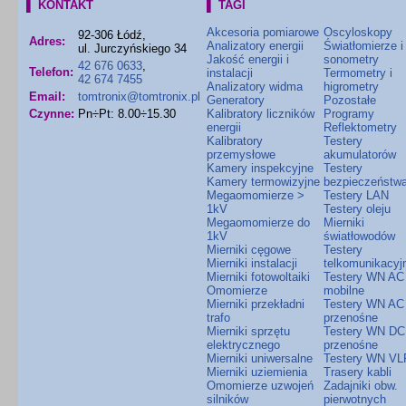
▌ KONTAKT
▌ TAGI
Akcesoria pomiarowe
Oscyloskopy
92-306 Łódź,
Adres:
Analizatory energii
Światłomierze i
ul. Jurczyńskiego 34
Jakość energii i
sonometry
42 676 0633
,
Telefon:
instalacji
Termometry i
42 674 7455
Analizatory widma
higrometry
Email:
tomtronix@tomtronix.pl
Generatory
Pozostałe
Czynne:
Pn÷Pt: 8.00÷15.30
Kalibratory liczników
Programy
energii
Reflektometry
Kalibratory
Testery
przemysłowe
akumulatorów
Kamery inspekcyjne
Testery
Kamery termowizyjne
bezpieczeństw
Megaomomierze >
Testery LAN
1kV
Testery oleju
Megaomomierze do
Mierniki
1kV
światłowodów
Mierniki cęgowe
Testery
Mierniki instalacji
telkomunikacyj
Mierniki fotowoltaiki
Testery WN AC
Omomierze
mobilne
Mierniki przekładni
Testery WN AC
trafo
przenośne
Mierniki sprzętu
Testery WN DC
elektrycznego
przenośne
Mierniki uniwersalne
Testery WN VL
Mierniki uziemienia
Trasery kabli
Omomierze uzwojeń
Zadajniki obw.
silników
pierwotnych