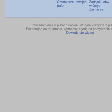
Omomierze uzwojeń
Zadajniki obw.
trafo
wtórnych
Zasilacze
Powiadomienie o plikach cookie. Witryna korzysta z pl
Pozostając na tej stronie, wyrażasz zgodę na korzystanie z
Dowiedz się więcej