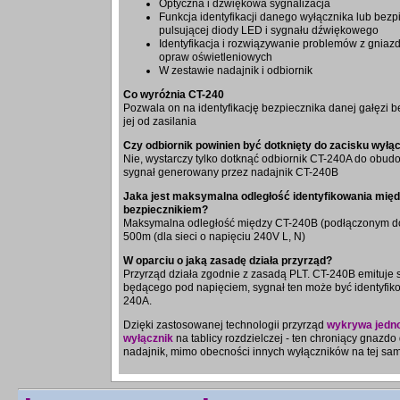
Optyczna i dźwiękowa sygnalizacja
Funkcja identyfikacji danego wyłącznika lub bez
pulsującej diody LED i sygnału dźwiękowego
Identyfikacja i rozwiązywanie problemów z gniaz
opraw oświetleniowych
W zestawie nadajnik i odbiornik
Co wyróżnia CT-240
Pozwala on na identyfikację bezpiecznika danej gałęzi 
jej od zasilania
Czy odbiornik powinien być dotknięty do zacisku wyłą
Nie, wystarczy tylko dotknąć odbiornik CT-240A do obud
sygnał generowany przez nadajnik CT-240B
Jaka jest maksymalna odległość identyfikowania mię
bezpiecznikiem?
Maksymalna odległość między CT-240B (podłączonym do
500m (dla sieci o napięciu 240V L, N)
W oparciu o jaką zasadę działa przyrząd?
Przyrząd działa zgodnie z zasadą PLT. CT-240B emituje
będącego pod napięciem, sygnał ten może być identyfik
240A.
Dzięki zastosowanej technologii przyrząd
wykrywa jedno
wyłącznik
na tablicy rozdzielczej - ten chroniący gnazdo
nadajnik, mimo obecności innych wyłączników na tej same