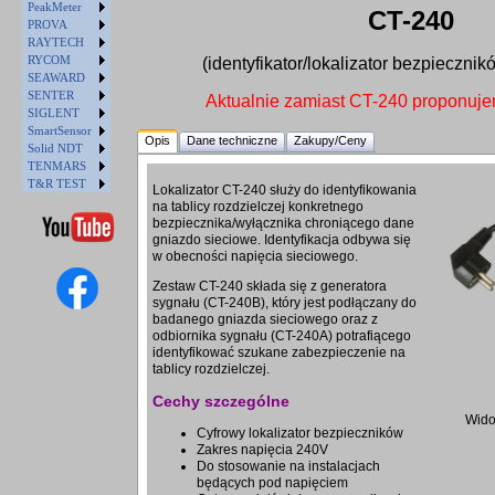
PeakMeter
CT-240
PROVA
RAYTECH
RYCOM
(identyfikator/lokalizator bezpieczni
SEAWARD
SENTER
Aktualnie zamiast CT-240 proponuj
SIGLENT
SmartSensor
Opis
Dane techniczne
Zakupy/Ceny
Solid NDT
TENMARS
T&R TEST
Lokalizator CT-240 służy do identyfikowania
na tablicy rozdzielczej konkretnego
bezpiecznika/wyłącznika chroniącego dane
gniazdo sieciowe. Identyfikacja odbywa się
w obecności napięcia sieciowego.
Zestaw CT-240 składa się z generatora
sygnału (CT-240B), który jest podłączany do
badanego gniazda sieciowego oraz z
odbiornika sygnału (CT-240A) potrafiącego
identyfikować szukane zabezpieczenie na
tablicy rozdzielczej.
Cechy szczególne
Wido
Cyfrowy lokalizator bezpieczników
Zakres napięcia 240V
Do stosowanie na instalacjach
będących pod napięciem