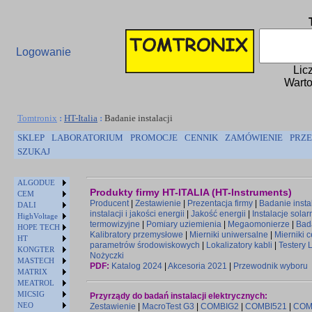
Logowanie
Lic
Warto
Tomtronix
:
HT-Italia
:
Badanie instalacji
SKLEP
LABORATORIUM
PROMOCJE
CENNIK
ZAMÓWIENIE
PRZE
SZUKAJ
ALGODUE
Produkty firmy HT-ITALIA (HT-Instruments)
CEM
Producent
|
Zestawienie
|
Prezentacja firmy
|
Badanie instal
DALI
instalacji i jakości energii
|
Jakość energii
|
Instalacje solar
HighVoltage
termowizyjne
|
Pomiary uziemienia
|
Megaomonierze
|
Bad
HOPE TECH
Kalibratory przemysłowe
|
Mierniki uniwersalne
|
Mierniki 
HT
parametrów środowiskowych
|
Lokalizatory kabli
|
Testery 
KONGTER
Nożyczki
MASTECH
PDF:
Katalog 2024
|
Akcesoria 2021
|
Przewodnik wyboru
MATRIX
MEATROL
MICSIG
Przyrządy do badań instalacji elektrycznych:
NEO
Zestawienie
|
MacroTest G3
|
COMBIG2
|
COMBI521
|
COM