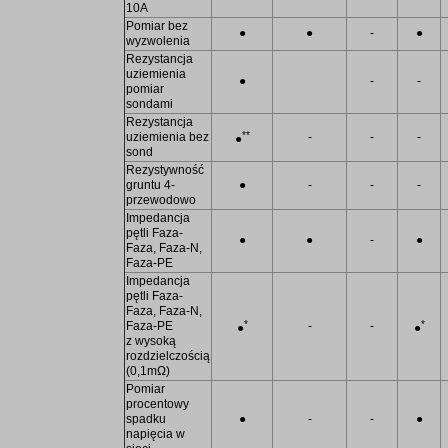
10A
Pomiar bez
●
●
-
●
wyzwolenia
Rezystancja
uziemienia
●
-
-
pomiar
sondami
Rezystancja
**
uziemienia bez
-
-
-
●
sond
Rezystywność
gruntu 4-
●
-
-
-
przewodowo
Impedancja
pętli Faza-
●
●
-
●
Faza, Faza-N,
Faza-PE
Impedancja
pętli Faza-
Faza, Faza-N,
*
*
Faza-PE
-
-
●
●
z wysoką
rozdzielczością
(0,1mΩ)
Pomiar
procentowy
spadku
●
-
-
●
napięcia w