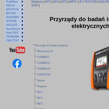
PeakMeter
Neptune
|
M75
|
M74
|
M73
|
IMP57
|
EV-TEST100
|
EQUIT
5035
|
PROVA
RAYTECH
RYCOM
SEAWARD
Przyrządy do badań in
SENTER
elektrycznyc
SIGLENT
SmartSensor
Solid NDT
TENMARS
T&R TEST
Przyrządy do badań instalacji
MacroTest G3
COMBIG2
COMBI521
COMBI519
EASYTEST
Jupiter
Neptune
M75
M74
M73