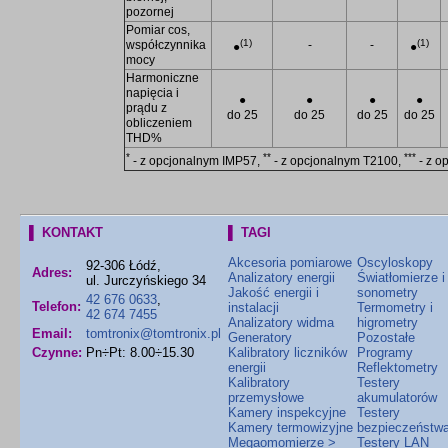
pozornej
Pomiar cos,
(1)
(1)
współczynnika
-
-
●
●
mocy
Harmoniczne
napięcia i
●
●
●
●
prądu z
do 25
do 25
do 25
do 25
obliczeniem
THD%
*
**
***
- z opcjonalnym IMP57,
- z opcjonalnym T2100,
- z o
▌ KONTAKT
▌ TAGI
Akcesoria pomiarowe
Oscyloskopy
92-306 Łódź,
Adres:
Analizatory energii
Światłomierze i
ul. Jurczyńskiego 34
Jakość energii i
sonometry
42 676 0633
,
Telefon:
instalacji
Termometry i
42 674 7455
Analizatory widma
higrometry
Email:
tomtronix@tomtronix.pl
Generatory
Pozostałe
Czynne:
Pn÷Pt: 8.00÷15.30
Kalibratory liczników
Programy
energii
Reflektometry
Kalibratory
Testery
przemysłowe
akumulatorów
Kamery inspekcyjne
Testery
Kamery termowizyjne
bezpieczeństw
Megaomomierze >
Testery LAN