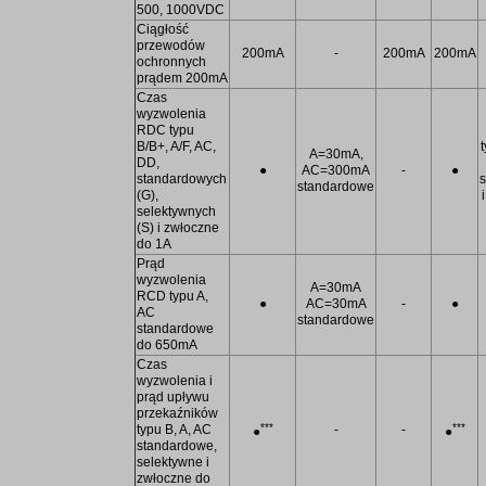
500, 1000VDC
Ciągłość
przewodów
200mA
-
200mA
200mA
ochronnych
prądem 200mA
Czas
wyzwolenia
RDC typu
B/B+, A/F, AC,
t
A=30mA,
DD,
●
AC=300mA
-
●
standardowych
standardowe
(G),
selektywnych
(S) i zwłoczne
do 1A
Prąd
wyzwolenia
A=30mA
RCD typu A,
●
AC=30mA
-
●
AC
standardowe
standardowe
do 650mA
Czas
wyzwolenia i
prąd upływu
przekaźników
***
***
typu B, A, AC
-
-
●
●
standardowe,
selektywne i
zwłoczne do