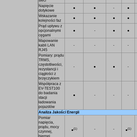
sieci
Napięcie
●
●
-
●
dotykowe
Wskazanie
●
●
●
●
kolejności faz
Prąd upływu z
opcjonalnymi
●
-
●
●
cęgami
Mapowanie
kabli LAN
-
-
-
-
RJ45
Pomiary: prądu
TRMS,
częstotliwości,
-
●
●
-
rezystancji i
ciągłości z
brzęczykiem
Współpraca z
EV-TEST100
do badania
●
-
-
-
stacji
ładowania
pojazdów
Analiza Jakości Energii
Pomiar
napięcia,
prądu, mocy
(1)
-
-
(1)
●
●
czynnej,
biernej,