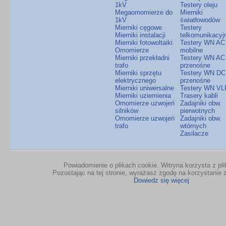
1kV
Testery oleju
Megaomomierze do
Mierniki
1kV
światłowodów
Mierniki cęgowe
Testery
Mierniki instalacji
telkomunikacyj
Mierniki fotowoltaiki
Testery WN AC
Omomierze
mobilne
Mierniki przekładni
Testery WN AC
trafo
przenośne
Mierniki sprzętu
Testery WN DC
elektrycznego
przenośne
Mierniki uniwersalne
Testery WN VL
Mierniki uziemienia
Trasery kabli
Omomierze uzwojeń
Zadajniki obw.
silników
pierwotnych
Omomierze uzwojeń
Zadajniki obw.
trafo
wtórnych
Zasilacze
Powiadomienie o plikach cookie. Witryna korzysta z pl
Pozostając na tej stronie, wyrażasz zgodę na korzystanie z
Dowiedz się więcej