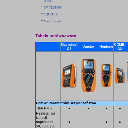
IMP57
EV-TEST100
EQUITEST
MacroEVtest
Tabela porównawcza
Macrotest
COMBI
Jupiter
Neptune
G3
G2
Pomiar Parametrów Bezpieczeństwa
True RMS
●
●
●
●
Rezystancja
izolacji
napięciami
●
-
●
●
50, 100, 250,