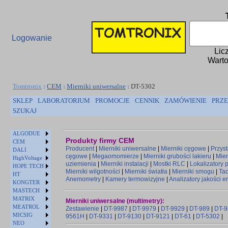
Logowanie
Lic
Warto
Tomtronix
:
CEM
:
Mierniki uniwersalne
:
DT-5302
SKLEP
LABORATORIUM
PROMOCJE
CENNIK
ZAMÓWIENIE
PRZE
SZUKAJ
ALGODUE
Produkty firmy CEM
CEM
Producent
|
Mierniki uniwersalne
|
Mierniki cęgowe
|
Przys
DALI
cęgowe
|
Megaomomierze
|
Mierniki grubości lakieru
|
Mier
HighVoltage
uziemienia
|
Mierniki instalacji
|
Mostki RLC
|
Lokalizatory
HOPE TECH
Mierniki wilgotności
|
Mierniki światła
|
Mierniki smogu
|
Ta
HT
Anemometry
|
Kamery termowizyjne
|
Analizatory jakości e
KONGTER
MASTECH
MATRIX
Mierniki uniwersalne (multimetry):
MEATROL
Zestawienie
|
DT-9987
|
DT-9979
|
DT-9929
|
DT-989
|
DT-9
MICSIG
9561H
|
DT-9331
|
DT-9130
|
DT-9121
|
DT-61
|
DT-5302
|
NEO