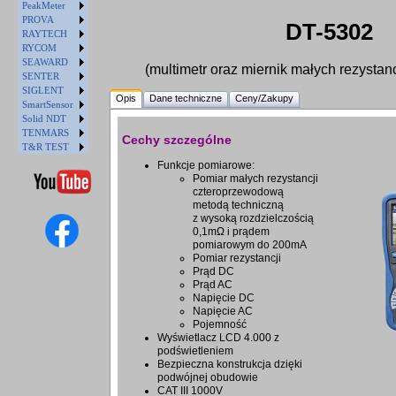
PeakMeter
PROVA
DT-5302
RAYTECH
RYCOM
SEAWARD
(multimetr oraz miernik małych rezystan
SENTER
SIGLENT
Opis
Dane techniczne
Ceny/Zakupy
SmartSensor
Solid NDT
TENMARS
Cechy szczególne
T&R TEST
Funkcje pomiarowe:
Pomiar małych rezystancji
czteroprzewodową
metodą techniczną
z wysoką rozdzielczością
0,1mΩ i prądem
pomiarowym do 200mA
Pomiar rezystancji
Prąd DC
Prąd AC
Napięcie DC
Napięcie AC
Pojemność
Wyświetlacz LCD 4.000 z
podświetleniem
Bezpieczna konstrukcja dzięki
podwójnej obudowie
CAT III 1000V