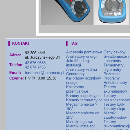
▌ KONTAKT
▌ TAGI
Akcesoria pomiarowe
Oscyloskopy
92-306 Łódź,
Adres:
Analizatory energii
Światłomierze i
ul. Jurczyńskiego 34
Jakość energii i
sonometry
42 676 0633
,
Telefon:
instalacji
Termometry i
42 674 7455
Analizatory widma
higrometry
Email:
tomtronix@tomtronix.pl
Generatory
Pozostałe
Czynne:
Pn÷Pt: 8.00÷15.30
Kalibratory liczników
Programy
energii
Reflektometry
Kalibratory
Testery
przemysłowe
akumulatorów
Kamery inspekcyjne
Testery
Kamery termowizyjne
bezpieczeństw
Megaomomierze >
Testery LAN
1kV
Testery oleju
Megaomomierze do
Mierniki
1kV
światłowodów
Mierniki cęgowe
Testery
Mierniki instalacji
telkomunikacyj