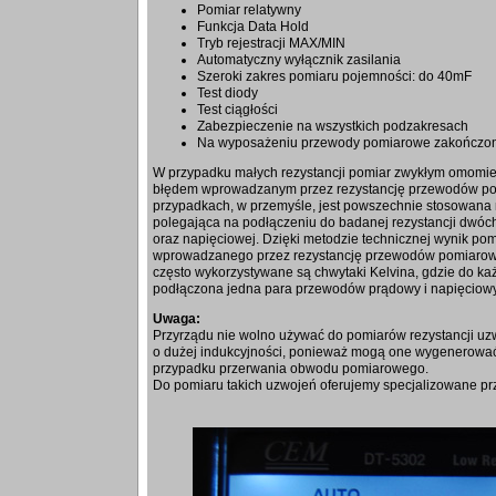
Pomiar relatywny
Funkcja Data Hold
Tryb rejestracji MAX/MIN
Automatyczny wyłącznik zasilania
Szeroki zakres pomiaru pojemności: do 40mF
Test diody
Test ciągłości
Zabezpieczenie na wszystkich podzakresach
Na wyposażeniu przewody pomiarowe zakończon
W przypadku małych rezystancji pomiar zwykłym omomie
błędem wprowadzanym przez rezystancję przewodów po
przypadkach, w przemyśle, jest powszechnie stosowana 
polegająca na podłączeniu do badanej rezystancji dwó
oraz napięciowej. Dzięki metodzie technicznej wynik po
wprowadzanego przez rezystancję przewodów pomiarowy
często wykorzystywane są chwytaki Kelvina, gdzie do ka
podłączona jedna para przewodów prądowy i napięciowy
Uwaga:
Przyrządu nie wolno używać do pomiarów rezystancji uz
o dużej indukcyjności, ponieważ mogą one wygenerować
przypadku przerwania obwodu pomiarowego.
Do pomiaru takich uzwojeń oferujemy specjalizowane pr