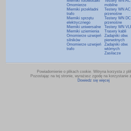
Mierniki fotowoltaiki
Testery WN AC
Omomierze
mobilne
Mierniki przekładni
Testery WN AC
trafo
przenośne
Mierniki sprzętu
Testery WN DC
elektrycznego
przenośne
Mierniki uniwersalne
Testery WN VL
Mierniki uziemienia
Trasery kabli
Omomierze uzwojeń
Zadajniki obw.
silników
pierwotnych
Omomierze uzwojeń
Zadajniki obw.
trafo
wtórnych
Zasilacze
Powiadomienie o plikach cookie. Witryna korzysta z pl
Pozostając na tej stronie, wyrażasz zgodę na korzystanie z
Dowiedz się więcej