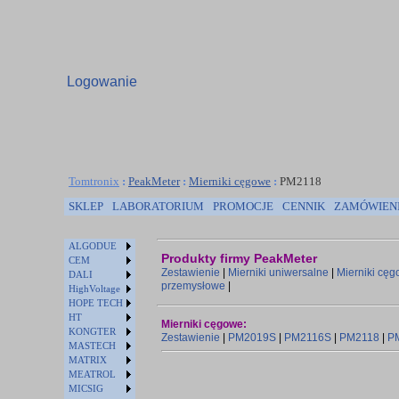
Logowanie
Tomtronix
:
PeakMeter
:
Mierniki cęgowe
:
PM2118
SKLEP
LABORATORIUM
PROMOCJE
CENNIK
ZAMÓWIEN
ALGODUE
Produkty firmy PeakMeter
CEM
Zestawienie
|
Mierniki uniwersalne
|
Mierniki cę
DALI
przemysłowe
|
HighVoltage
HOPE TECH
HT
Mierniki cęgowe:
KONGTER
Zestawienie
|
PM2019S
|
PM2116S
|
PM2118
|
P
MASTECH
MATRIX
MEATROL
MICSIG