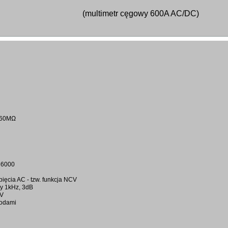
(multimetr cęgowy 600A AC/DC)
M/60MΩ
 6000
ęcia AC - tzw. funkcja NCV
zy 1kHz, 3dB
CV
wodami