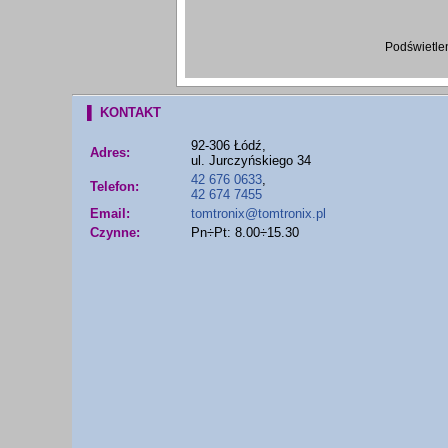
Podświetle
▌ KONTAKT
92-306 Łódź,
Adres:
ul. Jurczyńskiego 34
42 676 0633
,
Telefon:
42 674 7455
Email:
tomtronix@tomtronix.pl
Czynne:
Pn÷Pt: 8.00÷15.30