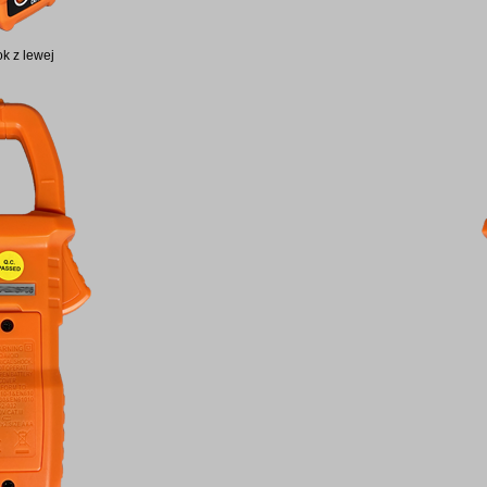
k z lewej