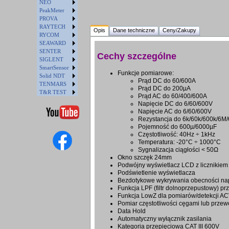
NEO
PeakMeter
PROVA
RAYTECH
Opis
Dane techniczne
Ceny/Zakupy
RYCOM
SEAWARD
SENTER
Cechy szczególne
SIGLENT
SmartSensor
Funkcje pomiarowe:
Solid NDT
Prąd DC do 60/600A
TENMARS
Prąd DC do 200µA
T&R TEST
Prąd AC do 60/400/600A
Napięcie DC do 6/60/600V
Napięcie AC do 6/60/600V
Rezystancja do 6k/60k/600k/6
Pojemność do 600µ/6000µF
Częstotliwość: 40Hz ÷ 1kHz
Temperatura: -20°C ÷ 1000°C
Sygnalizacja ciągłości < 50Ω
Okno szczęk 24mm
Podwójny wyświetlacz LCD z licznikiem
Podświetlenie wyświetlacza
Bezdotykowe wykrywania obecności napi
Funkcja LPF (filtr dolnoprzepustowy) pr
Funkcja LowZ dla pomiarów/detekcji A
Pomiar częstotliwości cęgami lub prze
Data Hold
Automatyczny wyłącznik zasilania
Kategoria przepięciowa CAT III 600V