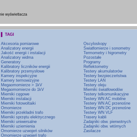
nie wyświetlacza
▌ TAGI
Akcesoria pomiarowe
Oscyloskopy
Analizatory energii
Światłomierze i sonometry
Jakość energii i instalacji
Termometry i higrometry
Analizatory widma
Pozostałe
Generatory
Programy
Kalibratory liczników energii
Reflektometry
Kalibratory przemysłowe
Testery akumulatorów
Kamery inspekcyjne
Testery bezpieczeństwa
Kamery termowizyjne
Testery LAN
Megaomomierze > 1kV
Testery oleju
Megaomomierze do 1kV
Mierniki światłowodów
Mierniki cęgowe
Testery telkomunikacyjne
Mierniki instalacji
Testery WN AC mobilne
Mierniki fotowoltaiki
Testery WN AC przenośne
Omomierze
Testery WN DC przenośne
Mierniki przekładni trafo
Testery WN VLF
Mierniki sprzętu elektrycznego
Trasery kabli
Mierniki uniwersalne
Zadajniki obw. pierwotnych
Mierniki uziemienia
Zadajniki obw. wtórnych
Omomierze uzwojeń silników
Zasilacze
Omomierze uzwojeń trafo