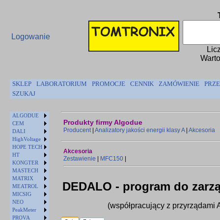
Logowanie
Lic
Warto
SKLEP
LABORATORIUM
PROMOCJE
CENNIK
ZAMÓWIENIE
PRZE
SZUKAJ
ALGODUE
Produkty firmy Algodue
CEM
Producent
|
Analizatory jakości energii klasy A
|
Akcesoria
DALI
HighVoltage
HOPE TECH
Akcesoria
HT
Zestawienie
|
MFC150
|
KONGTER
MASTECH
MATRIX
DEDALO - program do zarzą
MEATROL
MICSIG
NEO
(współpracujący z przyrządam
PeakMeter
PROVA