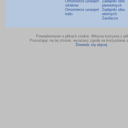
Omomierze uzwojeń
Zadajniki obw.
silników
pierwotnych
Omomierze uzwojeń
Zadajniki obw.
trafo
wtórnych
Zasilacze
Powiadomienie o plikach cookie. Witryna korzysta z pl
Pozostając na tej stronie, wyrażasz zgodę na korzystanie z
Dowiedz się więcej