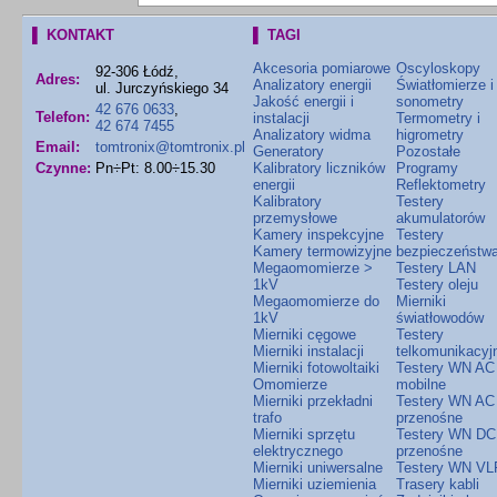
▌ KONTAKT
▌ TAGI
Akcesoria pomiarowe
Oscyloskopy
92-306 Łódź,
Adres:
Analizatory energii
Światłomierze i
ul. Jurczyńskiego 34
Jakość energii i
sonometry
42 676 0633
,
Telefon:
instalacji
Termometry i
42 674 7455
Analizatory widma
higrometry
Email:
tomtronix@tomtronix.pl
Generatory
Pozostałe
Czynne:
Pn÷Pt: 8.00÷15.30
Kalibratory liczników
Programy
energii
Reflektometry
Kalibratory
Testery
przemysłowe
akumulatorów
Kamery inspekcyjne
Testery
Kamery termowizyjne
bezpieczeństw
Megaomomierze >
Testery LAN
1kV
Testery oleju
Megaomomierze do
Mierniki
1kV
światłowodów
Mierniki cęgowe
Testery
Mierniki instalacji
telkomunikacyj
Mierniki fotowoltaiki
Testery WN AC
Omomierze
mobilne
Mierniki przekładni
Testery WN AC
trafo
przenośne
Mierniki sprzętu
Testery WN DC
elektrycznego
przenośne
Mierniki uniwersalne
Testery WN VL
Mierniki uziemienia
Trasery kabli