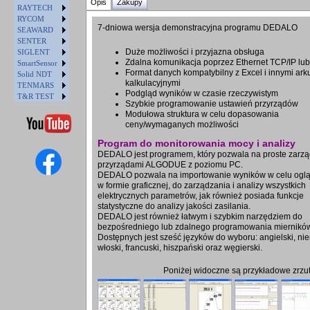
Opis
Zakupy
RAYTECH
RYCOM
7-dniowa wersja demonstracyjna programu DEDALO
SEAWARD
SENTER
Duże możliwości i przyjazna obsługa
SIGLENT
Zdalna komunikacja poprzez Ethernet TCP/IP l
SmartSensor
Format danych kompatybilny z Excel i innymi ar
Solid NDT
kalkulacyjnymi
TENMARS
Podgląd wyników w czasie rzeczywistym
T&R TEST
Szybkie programowanie ustawień przyrządów
Modułowa struktura w celu dopasowania
ceny/wymaganych możliwości
Program do monitorowania mocy i analizy
DEDALO jest programem, który pozwala na proste zarz
przyrządami ALGODUE z poziomu PC.
DEDALO pozwala na importowanie wyników w celu oglą
w formie graficznej, do zarządzania i analizy wszystkich
elektrycznych parametrów, jak również posiada funkcje
statystyczne do analizy jakości zasilania.
DEDALO jest również łatwym i szybkim narzędziem do
bezpośredniego lub zdalnego programowania miernikó
Dostępnych jest sześć języków do wyboru: angielski, nie
włoski, francuski, hiszpański oraz węgierski.
Poniżej widoczne są przykładowe zrzut