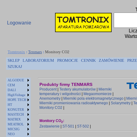
Logowanie
Lic
Warto
Tomtronix
:
Tenmars
:
Monitory CO2
SKLEP
LABORATORIUM
PROMOCJE
CENNIK
ZAMÓWIENIE
PRZE
SZUKAJ
ALGODUE
Produkty firmy TENMARS
CEM
Producent
|
Testery akumulatorów
|
Mierniki
DALI
temperatury i wilgotności
|
Megaomomierze
|
HighVoltage
Anemometry
|
Mierniki pola elektromagnetycznego
|
Miern
HOPE TECH
Mierniki promieniowania radioaktywnego
|
Solarymetry
|
Te
HT
Monitory CO2
|
KONGTER
MASTECH
MATRIX
Monitory CO
:
2
MEATROL
Zestawienie
|
ST-501
|
ST-502
|
MICSIG
NEO