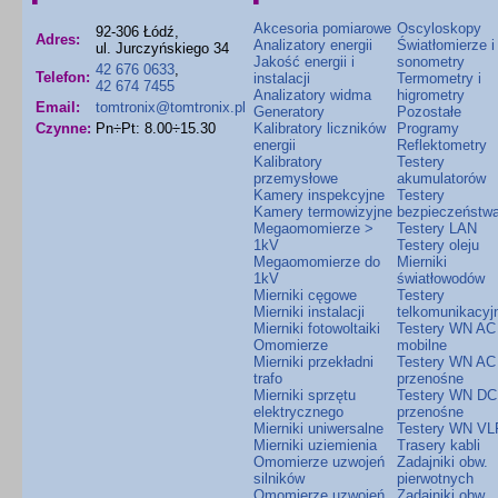
Akcesoria pomiarowe
Oscyloskopy
92-306 Łódź,
Adres:
Analizatory energii
Światłomierze i
ul. Jurczyńskiego 34
Jakość energii i
sonometry
42 676 0633
,
Telefon:
instalacji
Termometry i
42 674 7455
Analizatory widma
higrometry
Email:
tomtronix@tomtronix.pl
Generatory
Pozostałe
Czynne:
Pn÷Pt: 8.00÷15.30
Kalibratory liczników
Programy
energii
Reflektometry
Kalibratory
Testery
przemysłowe
akumulatorów
Kamery inspekcyjne
Testery
Kamery termowizyjne
bezpieczeństw
Megaomomierze >
Testery LAN
1kV
Testery oleju
Megaomomierze do
Mierniki
1kV
światłowodów
Mierniki cęgowe
Testery
Mierniki instalacji
telkomunikacyj
Mierniki fotowoltaiki
Testery WN AC
Omomierze
mobilne
Mierniki przekładni
Testery WN AC
trafo
przenośne
Mierniki sprzętu
Testery WN DC
elektrycznego
przenośne
Mierniki uniwersalne
Testery WN VL
Mierniki uziemienia
Trasery kabli
Omomierze uzwojeń
Zadajniki obw.
silników
pierwotnych
Omomierze uzwojeń
Zadajniki obw.