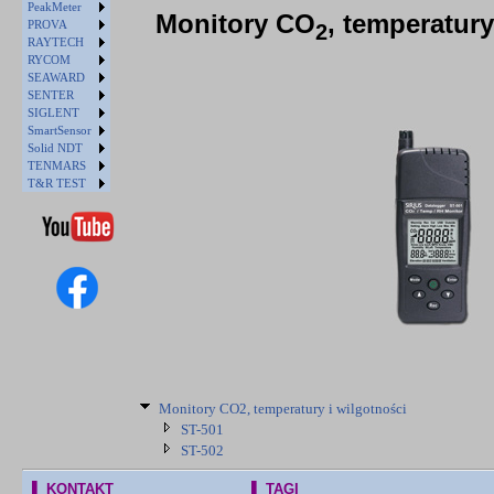
PeakMeter
Monitory CO
, temperatury
PROVA
2
RAYTECH
RYCOM
SEAWARD
SENTER
SIGLENT
SmartSensor
Solid NDT
TENMARS
T&R TEST
Monitory CO2, temperatury i wilgotności
ST-501
ST-502
▌ KONTAKT
▌ TAGI