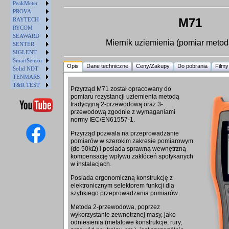
PeakMeter
PROVA
M71
RAYTECH
RYCOM
SEAWARD
Miernik uziemienia (pomiar metod
SENTER
SIGLENT
SmartSensor
Opis
Dane techniczne
Ceny/Zakupy
Do pobrania
Filmy
Solid NDT
TENMARS
T&R TEST
Przyrząd M71 został opracowany do
pomiaru rezystancji uziemienia metodą
tradycyjną 2-przewodową oraz 3-
przewodową zgodnie z wymaganiami
normy IEC/EN61557-1.
Przyrząd pozwala na przeprowadzanie
pomiarów w szerokim zakresie pomiarowym
(do 50kΩ) i posiada sprawną wewnętrzną
kompensację wpływu zakłóceń spotykanych
w instalacjach.
Posiada ergonomiczną konstrukcję z
elektronicznym selektorem funkcji dla
szybkiego przeprowadzania pomiarów.
Metoda 2-przewodowa, poprzez
wykorzystanie zewnętrznej masy, jako
odniesienia (metalowe konstrukcje, rury,