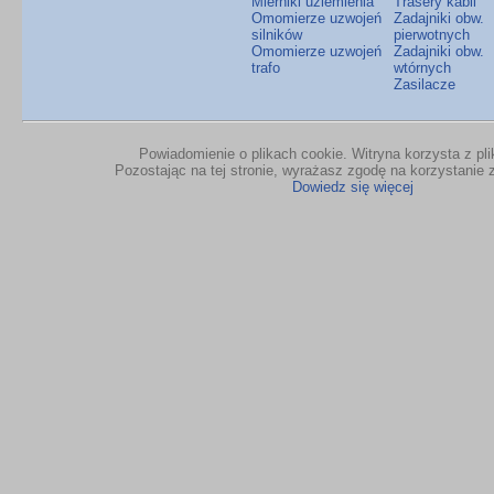
Mierniki uziemienia
Trasery kabli
Omomierze uzwojeń
Zadajniki obw.
silników
pierwotnych
Omomierze uzwojeń
Zadajniki obw.
trafo
wtórnych
Zasilacze
Powiadomienie o plikach cookie. Witryna korzysta z pl
Pozostając na tej stronie, wyrażasz zgodę na korzystanie z
Dowiedz się więcej