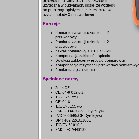
przewód neutralny, etc.), jest szczególnie
użyteczna w budynkach, gdzie, ze względu
na problemy logistyczne, nie jest możliwe
użycie metody 3-przewodowej.
Funkcje
Pomiar rezystancji uziemienia 2-
przewodowy
Pomiar rezystancji uziemienia 2-
przewodowy
Zakres pomiarowy: 0,01Ω ÷ 50kΩ
Kompensacja zakłóceń napięcia
Detekcja zakłóceń w prądzie pomiarowym
Kompensacja rezystancji przewodów pomiarowy
Pomiar napięcia szumu
Spełniane normy
Znak CE
CEI 64-8 612.6.2
IEC/EN61557-1
CEI 64-8
IEC/EN61557-5
EMC 2004/108/CE Dyrektywa
LVD 2006/95/CE Dyrektywa
DPR 462 22/10/2001
IEC/EN 61010-1
EMC: IEC/EN61326