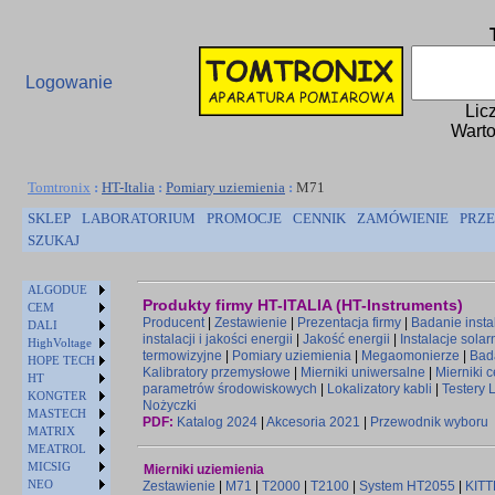
Logowanie
Lic
Warto
Tomtronix
:
HT-Italia
:
Pomiary uziemienia
:
M71
SKLEP
LABORATORIUM
PROMOCJE
CENNIK
ZAMÓWIENIE
PRZE
SZUKAJ
ALGODUE
Produkty firmy HT-ITALIA (HT-Instruments)
CEM
Producent
|
Zestawienie
|
Prezentacja firmy
|
Badanie instal
DALI
instalacji i jakości energii
|
Jakość energii
|
Instalacje solar
HighVoltage
termowizyjne
|
Pomiary uziemienia
|
Megaomonierze
|
Bad
HOPE TECH
Kalibratory przemysłowe
|
Mierniki uniwersalne
|
Mierniki 
HT
parametrów środowiskowych
|
Lokalizatory kabli
|
Testery 
KONGTER
Nożyczki
MASTECH
PDF:
Katalog 2024
|
Akcesoria 2021
|
Przewodnik wyboru
MATRIX
MEATROL
MICSIG
Mierniki uziemienia
NEO
Zestawienie
|
M71
|
T2000
|
T2100
|
System HT2055
|
KIT