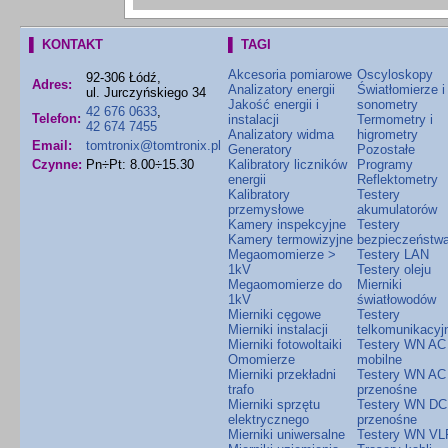
▌ KONTAKT
▌ TAGI
Akcesoria pomiarowe
Oscyloskopy
92-306 Łódź,
Adres:
Analizatory energii
Światłomierze i
ul. Jurczyńskiego 34
Jakość energii i
sonometry
42 676 0633
,
Telefon:
instalacji
Termometry i
42 674 7455
Analizatory widma
higrometry
Email:
tomtronix@tomtronix.pl
Generatory
Pozostałe
Czynne:
Pn÷Pt: 8.00÷15.30
Kalibratory liczników
Programy
energii
Reflektometry
Kalibratory
Testery
przemysłowe
akumulatorów
Kamery inspekcyjne
Testery
Kamery termowizyjne
bezpieczeństw
Megaomomierze >
Testery LAN
1kV
Testery oleju
Megaomomierze do
Mierniki
1kV
światłowodów
Mierniki cęgowe
Testery
Mierniki instalacji
telkomunikacyj
Mierniki fotowoltaiki
Testery WN AC
Omomierze
mobilne
Mierniki przekładni
Testery WN AC
trafo
przenośne
Mierniki sprzętu
Testery WN DC
elektrycznego
przenośne
Mierniki uniwersalne
Testery WN VL