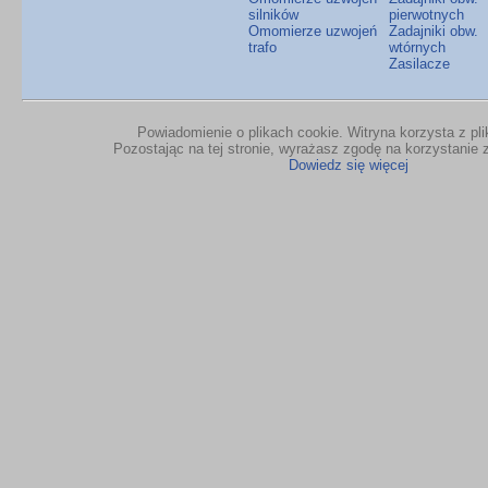
silników
pierwotnych
Omomierze uzwojeń
Zadajniki obw.
trafo
wtórnych
Zasilacze
Powiadomienie o plikach cookie. Witryna korzysta z pl
Pozostając na tej stronie, wyrażasz zgodę na korzystanie z
Dowiedz się więcej