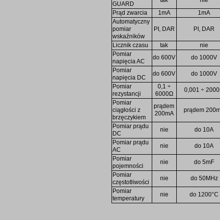
tak
nie
GUARD
Prąd zwarcia
1mA
1mA
Automatyczny
pomiar
PI, DAR
PI, DAR
wskaźników
Licznik czasu
tak
nie
Pomiar
do 600V
do 1000V
napięcia AC
Pomiar
do 600V
do 1000V
napięcia DC
Pomiar
0,1 ÷
0,001 ÷ 200
rezystancji
6000Ω
Pomiar
prądem
ciągłości z
prądem 200
200mA
brzęczykiem
Pomiar prądu
nie
do 10A
DC
Pomiar prądu
nie
do 10A
AC
Pomiar
nie
do 5mF
pojemności
Pomiar
nie
do 50MHz
częstotliwości
Pomiar
nie
do 1200°C
temperatury