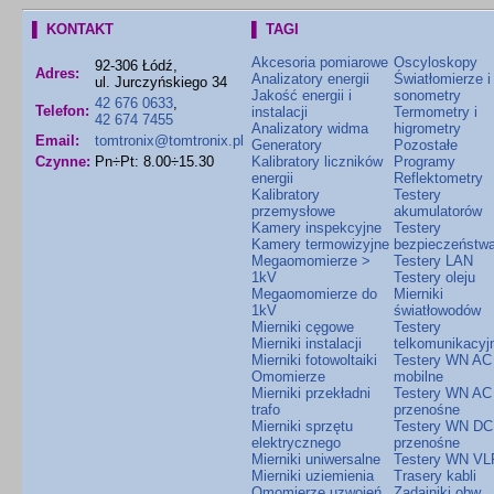
▌ KONTAKT
▌ TAGI
Akcesoria pomiarowe
Oscyloskopy
92-306 Łódź,
Adres:
Analizatory energii
Światłomierze i
ul. Jurczyńskiego 34
Jakość energii i
sonometry
42 676 0633
,
Telefon:
instalacji
Termometry i
42 674 7455
Analizatory widma
higrometry
Email:
tomtronix@tomtronix.pl
Generatory
Pozostałe
Czynne:
Pn÷Pt: 8.00÷15.30
Kalibratory liczników
Programy
energii
Reflektometry
Kalibratory
Testery
przemysłowe
akumulatorów
Kamery inspekcyjne
Testery
Kamery termowizyjne
bezpieczeństw
Megaomomierze >
Testery LAN
1kV
Testery oleju
Megaomomierze do
Mierniki
1kV
światłowodów
Mierniki cęgowe
Testery
Mierniki instalacji
telkomunikacyj
Mierniki fotowoltaiki
Testery WN AC
Omomierze
mobilne
Mierniki przekładni
Testery WN AC
trafo
przenośne
Mierniki sprzętu
Testery WN DC
elektrycznego
przenośne
Mierniki uniwersalne
Testery WN VL
Mierniki uziemienia
Trasery kabli
Omomierze uzwojeń
Zadajniki obw.