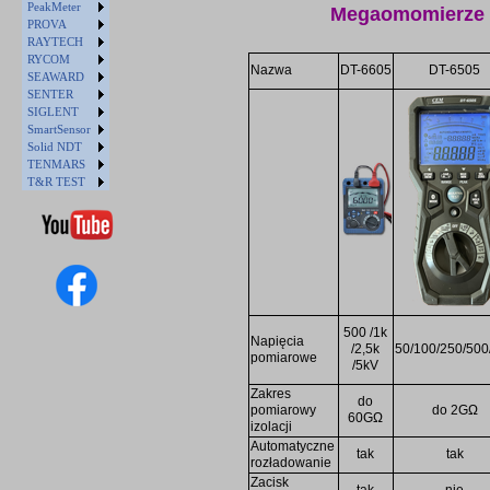
PeakMeter
Megaomomierze
PROVA
RAYTECH
RYCOM
Nazwa
DT-6605
DT-6505
SEAWARD
SENTER
SIGLENT
SmartSensor
Solid NDT
TENMARS
T&R TEST
500 /1k
Napięcia
/2,5k
50/100/250/500
pomiarowe
/5kV
Zakres
do
pomiarowy
do 2GΩ
60GΩ
izolacji
Automatyczne
tak
tak
rozładowanie
Zacisk