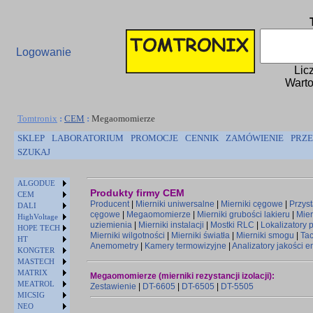
Logowanie
Lic
Warto
Tomtronix
:
CEM
:
Megaomomierze
SKLEP
LABORATORIUM
PROMOCJE
CENNIK
ZAMÓWIENIE
PRZE
SZUKAJ
ALGODUE
Produkty firmy CEM
CEM
Producent
|
Mierniki uniwersalne
|
Mierniki cęgowe
|
Przys
DALI
cęgowe
|
Megaomomierze
|
Mierniki grubości lakieru
|
Mier
HighVoltage
uziemienia
|
Mierniki instalacji
|
Mostki RLC
|
Lokalizatory
HOPE TECH
Mierniki wilgotności
|
Mierniki światła
|
Mierniki smogu
|
Ta
HT
Anemometry
|
Kamery termowizyjne
|
Analizatory jakości e
KONGTER
MASTECH
MATRIX
Megaomomierze (mierniki rezystancji izolacji):
MEATROL
Zestawienie
|
DT-6605
|
DT-6505
|
DT-5505
MICSIG
NEO