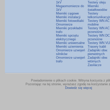
1kV
Testery oleju
Megaomomierze do
Mierniki
1kV
światłowodów
Mierniki cęgowe
Testery
Mierniki instalacji
telkomunikacyj
Mierniki fotowoltaiki
Testery WN AC
Omomierze
mobilne
Mierniki przekładni
Testery WN AC
trafo
przenośne
Mierniki sprzętu
Testery WN DC
elektrycznego
przenośne
Mierniki uniwersalne
Testery WN VL
Mierniki uziemienia
Trasery kabli
Omomierze uzwojeń
Zadajniki obw.
silników
pierwotnych
Omomierze uzwojeń
Zadajniki obw.
trafo
wtórnych
Zasilacze
Powiadomienie o plikach cookie. Witryna korzysta z pl
Pozostając na tej stronie, wyrażasz zgodę na korzystanie z
Dowiedz się więcej