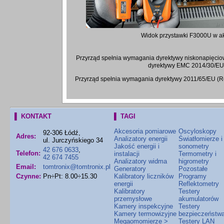
Widok przystawki F3000U w ak
Przyrząd spełnia wymagania dyrektywy niskonapięcio
dyrektywy EMC 2014/30/EU
Przyrząd spełnia wymagania dyrektywy 2011/65/EU (
▌ KONTAKT
▌ TAGI
Akcesoria pomiarowe
Oscyloskopy
92-306 Łódź,
Adres:
Analizatory energii
Światłomierze i
ul. Jurczyńskiego 34
Jakość energii i
sonometry
42 676 0633
,
Telefon:
instalacji
Termometry i
42 674 7455
Analizatory widma
higrometry
Email:
tomtronix@tomtronix.pl
Generatory
Pozostałe
Czynne:
Pn÷Pt: 8.00÷15.30
Kalibratory liczników
Programy
energii
Reflektometry
Kalibratory
Testery
przemysłowe
akumulatorów
Kamery inspekcyjne
Testery
Kamery termowizyjne
bezpieczeństw
Megaomomierze >
Testery LAN