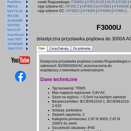
PeakMeter
cewki Rogowskiego:
F3000U
|
HTFLEX35
|
HLFLEX33E
|
cęgi sztywne AC:
HP30C2
|
HP30C3
|
HT4003
|
HT4005K
PROVA
cęgi sztywne DC:
HP30D1
|
HT4004
|
HT4006
|
HT98U
|
RAYTECH
RYCOM
SEAWARD
SENTER
F3000U
SIGLENT
SmartSensor
(elastyczna przystawka prądowa do 3000A A
Solid NDT
TENMARS
Opis
Ceny/Zakupy
Do pobrania
T&R TEST
Elastyczna przystawka prądowa (cewka Rogowskiego) o
zakresach 30/300/300A AC przeznaczona do
współpracy z miernikami uniwersalnymi.
Dane techniczne
Typ konwersji: TRMS
Max napięcie wyjściowe: 5,9V AC
Szum na wyjściu: < 5,5mV na każdym zakresie
Bezpieczeństwo: IEC/EN61010-1, IEC/EN61010-
2-032
Izolacja: podwójna
Stopień zapylenia: 2
Kategoria pomiarowa: CAT IV 600V, CAT III
1000V do ziemi
Szczelność obudowy: IP40