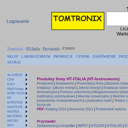
Logowanie
Lic
Warto
Tomtronix
:
HT-Italia
:
Przystawki
:
F3000U
SKLEP
LABORATORIUM
PROMOCJE
CENNIK
ZAMÓWIENIE
PRZE
SZUKAJ
ALGODUE
Produkty firmy HT-ITALIA (HT-Instruments)
CEM
Producent
|
Zestawienie
|
Prezentacja firmy
|
Badanie instal
DALI
instalacji i jakości energii
|
Jakość energii
|
Instalacje solar
HighVoltage
termowizyjne
|
Pomiary uziemienia
|
Megaomonierze
|
Bad
HOPE TECH
Kalibratory przemysłowe
|
Mierniki uniwersalne
|
Mierniki 
HT
parametrów środowiskowych
|
Lokalizatory kabli
|
Testery 
KONGTER
Nożyczki
MASTECH
PDF:
Katalog 2024
|
Akcesoria 2021
|
Przewodnik wyboru
MATRIX
MEATROL
MICSIG
Przystawki:
NEO
Zestawienie
|
Linesplitter
|
IMP57
|
HT52/05
|
HT53L/05
|
H