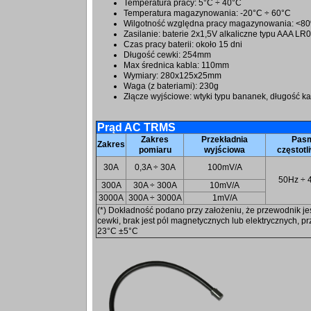
Temperatura pracy: 5°C ÷ 40°C
Temperatura magazynowania: -20°C ÷ 60°C
Wilgotność względna pracy magazynowania: <8
Zasilanie: baterie 2x1,5V alkaliczne typu AAA LR
Czas pracy baterii: około 15 dni
Długość cewki: 254mm
Max średnica kabla: 110mm
Wymiary: 280x125x25mm
Waga (z bateriami): 230g
Złącze wyjściowe: wtyki typu bananek, długość k
Prąd AC TRMS
Zakres
Przekładnia
Pas
Zakres
pomiaru
wyjściowa
częstotl
30A
0,3A ÷ 30A
100mV/A
50Hz ÷ 
300A
30A ÷ 300A
10mV/A
3000A
300A ÷ 3000A
1mV/A
(*) Dokładność podano przy założeniu, że przewodnik j
cewki, brak jest pól magnetycznych lub elektrycznych, p
23°C ±5°C