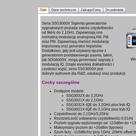
Opis
Dane techniczne
Zakupy/Ceny
Do pobrania
Seria SSG3000X Siglenta generatorów
sygnałowych posiada zakres częstotliwości
od 9kHz do 2,1GHz. Zapewniają one
normalną modulację analogową AM, FM
oraz PM. Zapewniają również modulację
impulsową oraz generator impulsów.
Dodatkowo, gdy jest używany łącznie z
generatorem podstawowego pasma, takim,
Wi
jak SDG6000X, mogą generować sygnały z
modulacją IQ. Dzięki wysokiej dokładności i
czystości wyjść, seria SSG3000X jest
dobrym wyborem dla R&D, edukacji oraz produkcji.
Cechy szczególne
Dostępne modele:
SSG3032X do 3,2GHz
SSG3021X do 2,1GHz
SSG3032X-IQE do 3,2GHz plus tryb IQ
SSG3021X-IQE do 2,1GHz plus tryb IQ
Częstotliwość do 2,1GHz/3,2GHz
Rozdzielczość ustawiania częstotliwości 0,01Hz
Poziom sygnału wyjściowego od -110dBm do +1
Maksymalny poziom do +20dBm (typowo)
Szum fazy: -110dBc/Hz przy 1GHz, 20kHz offset (