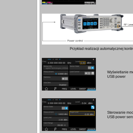
Przykład realizacji automatycznej kont
Wyświetlanie mo
USB power
Sterowanie mocy
USB power sen