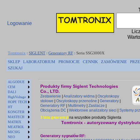
Logowanie
Lic
Warto
Tomtronix
:
SIGLENT
:
Generatory RF
:
Seria SSG3000X
SKLEP
LABORATORIUM
PROMOCJE
CENNIK
ZAMÓWIENIE
PRZE
SZUKAJ
ALGODUE
Produkty firmy Siglent Technologies
CEM
Co., LTD.
DALI
Zestawienie
|
Analizatory widma
|
Oscyloskopy
HighVoltage
stołowe
|
Oscyloskopy przenośne
|
Generatory
|
HOPE TECH
Generatory RF
|
Multimetry
|
Zasilacze
|
HT
Obciążenia DC
|
Wektorowe analizatory sieci
|
Systemy prz
KONGTER
MASTECH
3 lata gwarancji
na wszystkie produkty Siglenta
MATRIX
Tomtronix - autoryzowany dystrybuto
MEATROL
MICSIG
Generatory sygnałów RF:
NEO