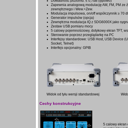
Dokładność poziomu: ≤ 0,7dB (typowo)
Zapewnia analogową modulację AM, FM, PM ze ź
zewnętrznego i Wew.+Zew.
Modulacja impulsowa, on/off współczynnik ≥ 70 
Generator impulsów (opcja)
Zewnętrzna modulacja IQ z SDG6000X jako syg
Zestaw USB pomiaru mocy
5 calowy pojemnościowy, dotykowy ekran TFT, wsp
Sterowanie poprzez przeglądarkę na PC
Interfejsy standardowe: USB Host, USB Device (
Socket, Telnet)
Interfejs opcjonalny: GPIB
Widok od tyłu wersji standardowej
Wido
Cechy konstrukcyjne
5 calowy ekran 