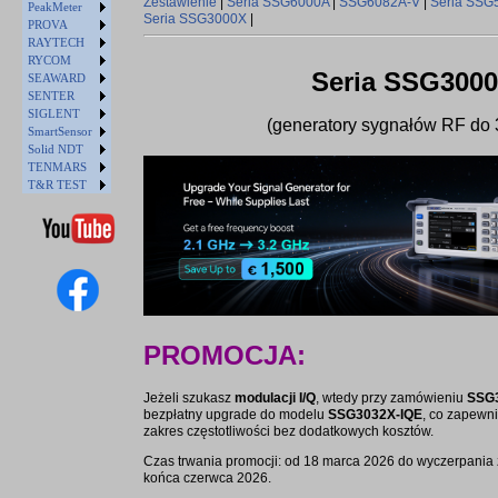
Zestawienie
|
Seria SSG6000A
|
SSG6082A-V
|
Seria SSG
PeakMeter
Seria SSG3000X
|
PROVA
RAYTECH
RYCOM
Seria SSG300
SEAWARD
SENTER
SIGLENT
(generatory sygnałów RF do
SmartSensor
Solid NDT
TENMARS
T&R TEST
PROMOCJA:
Jeżeli szukasz
modulacji I/Q
, wtedy przy zamówieniu
SSG
bezpłatny upgrade do modelu
SSG3032X-IQE
, co zapewni
zakres częstotliwości bez dodatkowych kosztów.
Czas trwania promocji: od 18 marca 2026 do wyczerpania z
końca czerwca 2026.