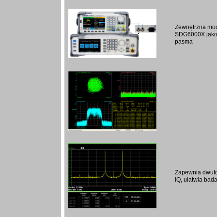
Zewnętrzna modu
SDG6000X jako
pasma
Zapewnia dwuto
IQ, ułatwia bad