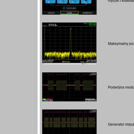
myszki i klawiat
Maksymalny po
Podwójna modu
Generator impu