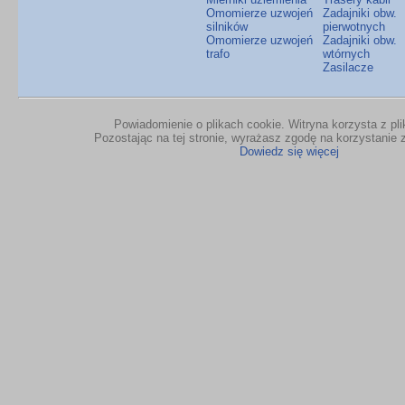
Omomierze uzwojeń
Zadajniki obw.
silników
pierwotnych
Omomierze uzwojeń
Zadajniki obw.
trafo
wtórnych
Zasilacze
Powiadomienie o plikach cookie. Witryna korzysta z pl
Pozostając na tej stronie, wyrażasz zgodę na korzystanie z
Dowiedz się więcej