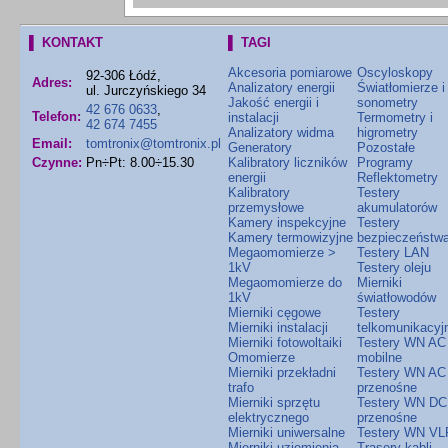
▌ KONTAKT
▌ TAGI
Akcesoria pomiarowe
Oscyloskopy
92-306 Łódź,
Adres:
Analizatory energii
Światłomierze i
ul. Jurczyńskiego 34
Jakość energii i
sonometry
42 676 0633
,
Telefon:
instalacji
Termometry i
42 674 7455
Analizatory widma
higrometry
Email:
tomtronix@tomtronix.pl
Generatory
Pozostałe
Czynne:
Pn÷Pt: 8.00÷15.30
Kalibratory liczników
Programy
energii
Reflektometry
Kalibratory
Testery
przemysłowe
akumulatorów
Kamery inspekcyjne
Testery
Kamery termowizyjne
bezpieczeństw
Megaomomierze >
Testery LAN
1kV
Testery oleju
Megaomomierze do
Mierniki
1kV
światłowodów
Mierniki cęgowe
Testery
Mierniki instalacji
telkomunikacyj
Mierniki fotowoltaiki
Testery WN AC
Omomierze
mobilne
Mierniki przekładni
Testery WN AC
trafo
przenośne
Mierniki sprzętu
Testery WN DC
elektrycznego
przenośne
Mierniki uniwersalne
Testery WN VL
Mierniki uziemienia
Trasery kabli