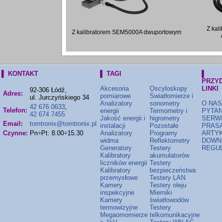
Z ka
Z kalibratorem SEM5000A dwuportowym
▌ KONTAKT
▌ TAGI
▌
PRZY
Akcesoria
Oscyloskopy
LINKI
92-306 Łódź,
Adres:
pomiarowe
Światłomierze i
ul. Jurczyńskiego 34
Analizatory
sonometry
O NAS
42 676 0633
,
Telefon:
energii
Termometry i
PYTAN
42 674 7455
Jakość energii i
higrometry
SERW
Email:
tomtronix@tomtronix.pl
instalacji
Pozostałe
PRAS
Czynne:
Pn÷Pt: 8.00÷15.30
Analizatory
Programy
ARTY
widma
Reflektometry
DOWN
Generatory
Testery
REGU
Kalibratory
akumulatorów
liczników energii
Testery
Kalibratory
bezpieczeństwa
przemysłowe
Testery LAN
Kamery
Testery oleju
inspekcyjne
Mierniki
Kamery
światłowodów
termowizyjne
Testery
Megaomomierze
telkomunikacyjne