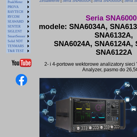
Zestawienie
|
Seria SNA6000A
|
Seria SNA5000A
|
Seria 
PeakMeter
PROVA
RAYTECH
Seria SNA600
RYCOM
SEAWARD
modele: SNA6034A, SNA613
SENTER
SIGLENT
SNA6132A,
SmartSensor
Solid NDT
SNA6024A, SNA6124A, 
TENMARS
SNA6122A
T&R TEST
2- i 4-portowe wektorowe analizatory sieci
Analyzer, pasmo do 26,