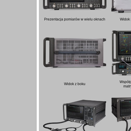
Prezentacja pomiarów w wielu oknach
Widok 
Współp
Widok z boku
mat