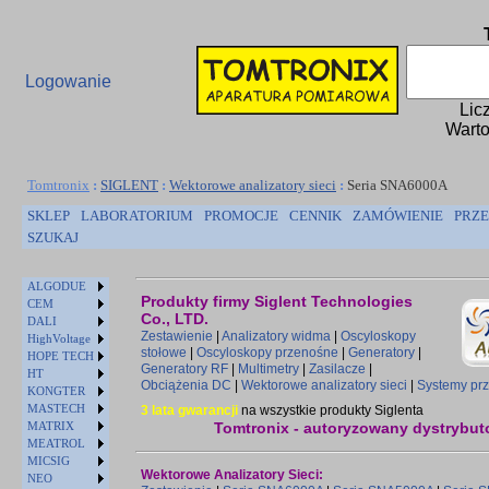
Logowanie
Lic
Warto
Tomtronix
:
SIGLENT
:
Wektorowe analizatory sieci
:
Seria SNA6000A
SKLEP
LABORATORIUM
PROMOCJE
CENNIK
ZAMÓWIENIE
PRZE
SZUKAJ
ALGODUE
Produkty firmy Siglent Technologies
CEM
Co., LTD.
DALI
Zestawienie
|
Analizatory widma
|
Oscyloskopy
HighVoltage
stołowe
|
Oscyloskopy przenośne
|
Generatory
|
HOPE TECH
Generatory RF
|
Multimetry
|
Zasilacze
|
HT
Obciążenia DC
|
Wektorowe analizatory sieci
|
Systemy prz
KONGTER
MASTECH
3 lata gwarancji
na wszystkie produkty Siglenta
MATRIX
Tomtronix - autoryzowany dystrybuto
MEATROL
MICSIG
Wektorowe Analizatory Sieci:
NEO