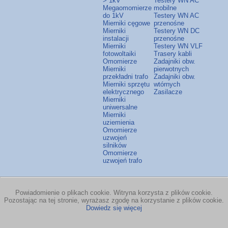
> 1kV
Testery WN AC
Megaomomierze
mobilne
do 1kV
Testery WN AC
Mierniki cęgowe
przenośne
Mierniki
Testery WN DC
instalacji
przenośne
Mierniki
Testery WN VLF
fotowoltaiki
Trasery kabli
Omomierze
Zadajniki obw.
Mierniki
pierwotnych
przekładni trafo
Zadajniki obw.
Mierniki sprzętu
wtórnych
elektrycznego
Zasilacze
Mierniki
uniwersalne
Mierniki
uziemienia
Omomierze
uzwojeń
silników
Omomierze
uzwojeń trafo
Powiadomienie o plikach cookie. Witryna korzysta z plików cookie.
Pozostając na tej stronie, wyrażasz zgodę na korzystanie z plików cookie.
Dowiedz się więcej