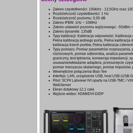
Zakres częstotliwości: 100kHz - 13,5GHz oraz 1
Rozdzielczość częstotliwości: 1 Hz
Rozdzielczość poziomu: 0,05 dB
Zakres IFBW: 1Hz ÷ 10MHz
Zakres ustawień poziomu wyjściowego: -55dBm
Zakres dynamiki: 135dB
Typy kalibracji: Kalibracja odpowiedzi, Kalibracj
Pełna kalibracja jednego portu, Pełna kalibracja
kalibracja trzech portów, Pełna kalibracja czterec
Typy pomiaru: Pomiar parametrów rozpraszania,
różnicowych, pomiar odbiornika, analiza parametr
graniczny, test tętnienia, konwersja impedancji, s
usuwanie/wkładanie adaptera, przesunięcie częst
pomiar mieszacza skalarnego, pomiar impulsów, 
Wewnętrzne połączenia Bias-Tee
Interfejs: LAN, urządzenie USB, host USB (USB-
Pilot: SCPI/ Labview/ IVI oparty na USB-TMC / VXI-
WebServer
Ekran dotykowy 12,1 cala
Wyjście wideo: HDMI/DVI-D/DP