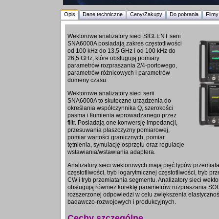
Opis
Dane techniczne
Ceny/Zakupy
Do pobrania
Filmy
Wektorowe analizatory sieci SIGLENT serii
SNA6000A posiadają zakres częstotliwości
od 100 kHz do 13,5 GHz i od 100 kHz do
26,5 GHz, które obsługują pomiary
parametrów rozpraszania 2/4-portowego,
parametrów różnicowych i parametrów
domeny czasu.
Wektorowe analizatory sieci serii
SNA6000A to skuteczne urządzenia do
określania współczynnika Q, szerokości
pasma i tłumienia wprowadzanego przez
filtr. Posiadają one konwersję impedancji,
przesuwania płaszczyzny pomiarowej,
pomiar wartości granicznych, pomiar
tętnienia, symulację osprzętu oraz regulacje
wstawiania/wstawiania adaptera.
Analizatory sieci wektorowych mają pięć typów przemiatan
częstotliwości, tryb logarytmicznej częstotliwości, tryb p
CW i tryb przemiatania segmentu. Analizatory sieci wek
obsługują również korektę parametrów rozpraszania SOL
rozszerzonej odpowiedzi w celu zwiększenia elastyczno
badawczo-rozwojowych i produkcyjnych.
Cechy szczególne