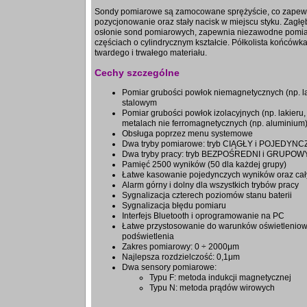
Sondy pomiarowe są zamocowane sprężyście, co zapewni
pozycjonowanie oraz stały nacisk w miejscu styku. Zagłębi
osłonie sond pomiarowych, zapewnia niezawodne pomiar
częściach o cylindrycznym kształcie. Półkolista końcówk
twardego i trwałego materiału.
Cechy szczególne
Pomiar grubości powłok niemagnetycznych (np. la
stalowym
Pomiar grubości powłok izolacyjnych (np. lakier
metalach nie ferromagnetycznych (np. aluminium
Obsługa poprzez menu systemowe
Dwa tryby pomiarowe: tryb CIĄGŁY i POJEDYNC
Dwa tryby pracy: tryb BEZPOŚREDNI i GRUPOW
Pamięć 2500 wyników (50 dla każdej grupy)
Łatwe kasowanie pojedynczych wyników oraz cał
Alarm górny i dolny dla wszystkich trybów pracy
Sygnalizacja czterech poziomów stanu baterii
Sygnalizacja błędu pomiaru
Interfejs Bluetooth i oprogramowanie na PC
Łatwe przystosowanie do warunków oświetleniow
podświetlenia
Zakres pomiarowy: 0 ÷ 2000μm
Najlepsza rozdzielczość: 0,1μm
Dwa sensory pomiarowe:
Typu F: metoda indukcji magnetycznej
Typu N: metoda prądów wirowych