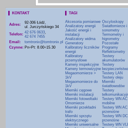
▌ KONTAKT
▌ TAGI
Akcesoria pomiarowe
Oscyloskopy
92-306 Łódź,
Adres:
Analizatory energii
Światłomierze i
ul. Jurczyńskiego 34
Jakość energii i
sonometry
42 676 0633
,
Telefon:
instalacji
Termometry i
42 674 7455
Analizatory widma
higrometry
Email:
tomtronix@tomtronix.pl
Generatory
Pozostałe
Czynne:
Pn÷Pt: 8.00÷15.30
Kalibratory liczników
Programy
energii
Reflektometry
Kalibratory
Testery
przemysłowe
akumulatorów
Kamery inspekcyjne
Testery
Kamery termowizyjne
bezpieczeństw
Megaomomierze >
Testery LAN
1kV
Testery oleju
Megaomomierze do
Mierniki
1kV
światłowodów
Mierniki cęgowe
Testery
Mierniki instalacji
telkomunikacyj
Mierniki fotowoltaiki
Testery WN AC
Omomierze
mobilne
Mierniki przekładni
Testery WN AC
trafo
przenośne
Mierniki sprzętu
Testery WN DC
elektrycznego
przenośne
Mierniki uniwersalne
Testery WN VL