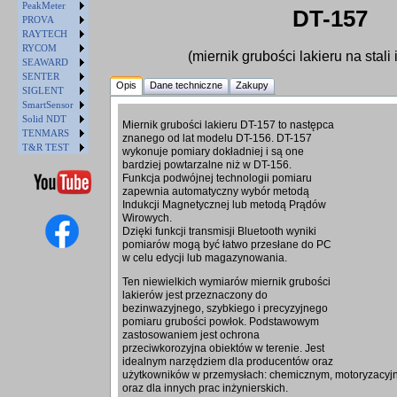
PeakMeter
DT-157
PROVA
RAYTECH
RYCOM
(miernik grubości lakieru na stali
SEAWARD
SENTER
Opis
Dane techniczne
Zakupy
SIGLENT
SmartSensor
Solid NDT
Miernik grubości lakieru DT-157 to następca
TENMARS
znanego od lat modelu DT-156. DT-157
T&R TEST
wykonuje pomiary dokładniej i są one
bardziej powtarzalne niż w DT-156.
Funkcja podwójnej technologii pomiaru
zapewnia automatyczny wybór metodą
Indukcji Magnetycznej lub metodą Prądów
Wirowych.
Dzięki funkcji transmisji Bluetooth wyniki
pomiarów mogą być łatwo przesłane do PC
w celu edycji lub magazynowania.
Ten niewielkich wymiarów miernik grubości
lakierów jest przeznaczony do
bezinwazyjnego, szybkiego i precyzyjnego
pomiaru grubości powłok. Podstawowym
zastosowaniem jest ochrona
przeciwkorozyjna obiektów w terenie. Jest
idealnym narzędziem dla producentów oraz
użytkowników w przemysłach: chemicznym, motoryzacyjn
oraz dla innych prac inżynierskich.