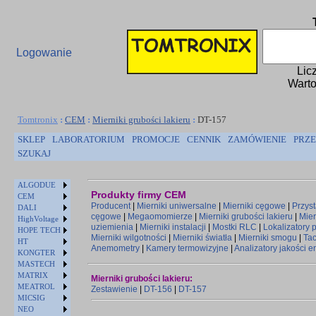
Logowanie
Lic
Warto
Tomtronix
:
CEM
:
Mierniki grubości lakieru
:
DT-157
SKLEP
LABORATORIUM
PROMOCJE
CENNIK
ZAMÓWIENIE
PRZE
SZUKAJ
ALGODUE
Produkty firmy CEM
CEM
Producent
|
Mierniki uniwersalne
|
Mierniki cęgowe
|
Przys
DALI
cęgowe
|
Megaomomierze
|
Mierniki grubości lakieru
|
Mier
HighVoltage
uziemienia
|
Mierniki instalacji
|
Mostki RLC
|
Lokalizatory
HOPE TECH
Mierniki wilgotności
|
Mierniki światła
|
Mierniki smogu
|
Ta
HT
Anemometry
|
Kamery termowizyjne
|
Analizatory jakości e
KONGTER
MASTECH
MATRIX
Mierniki grubości lakieru:
MEATROL
Zestawienie
|
DT-156
|
DT-157
MICSIG
NEO