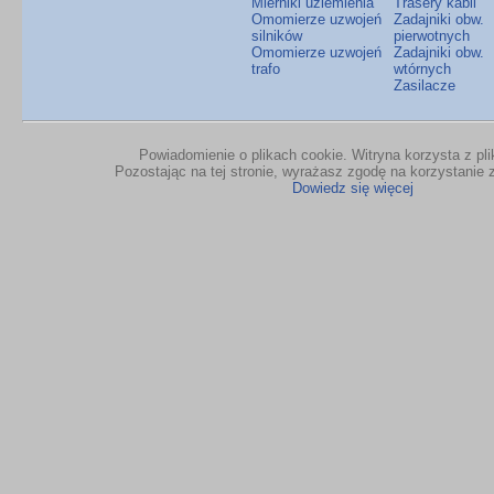
Mierniki uziemienia
Trasery kabli
Omomierze uzwojeń
Zadajniki obw.
silników
pierwotnych
Omomierze uzwojeń
Zadajniki obw.
trafo
wtórnych
Zasilacze
Powiadomienie o plikach cookie. Witryna korzysta z pl
Pozostając na tej stronie, wyrażasz zgodę na korzystanie z
Dowiedz się więcej