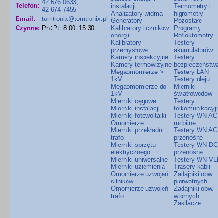
42 676 0633
,
Telefon:
instalacji
Termometry i
42 674 7455
Analizatory widma
higrometry
Email:
tomtronix@tomtronix.pl
Generatory
Pozostałe
Czynne:
Pn÷Pt: 8.00÷15.30
Kalibratory liczników
Programy
energii
Reflektometry
Kalibratory
Testery
przemysłowe
akumulatorów
Kamery inspekcyjne
Testery
Kamery termowizyjne
bezpieczeństw
Megaomomierze >
Testery LAN
1kV
Testery oleju
Megaomomierze do
Mierniki
1kV
światłowodów
Mierniki cęgowe
Testery
Mierniki instalacji
telkomunikacyj
Mierniki fotowoltaiki
Testery WN AC
Omomierze
mobilne
Mierniki przekładni
Testery WN AC
trafo
przenośne
Mierniki sprzętu
Testery WN DC
elektrycznego
przenośne
Mierniki uniwersalne
Testery WN VL
Mierniki uziemienia
Trasery kabli
Omomierze uzwojeń
Zadajniki obw.
silników
pierwotnych
Omomierze uzwojeń
Zadajniki obw.
trafo
wtórnych
Zasilacze