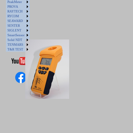
PeakMeter
PROVA
RAYTECH
RYCOM
SEAWARD
SENTER
SIGLENT
SmartSensor
Solid NDT
TENMARS
T&R TEST