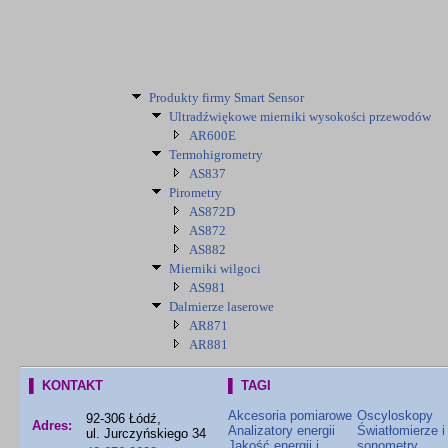
Produkty firmy Smart Sensor
Ultradźwiękowe mierniki wysokości przewodów
AR600E
Termohigrometry
AS837
Pirometry
AS872D
AS872
AS882
Mierniki wilgoci
AS981
Dalmierze laserowe
AR871
AR881
▌ KONTAKT
▌ TAGI
Akcesoria pomiarowe
Oscyloskopy
92-306 Łódź,
Adres:
Analizatory energii
Światłomierze i
ul. Jurczyńskiego 34
Jakość energii i
sonometry