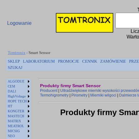
Logowanie
Lic
Warto
Tomtronix
:
Smart Sensor
SKLEP
LABORATORIUM
PROMOCJE
CENNIK
ZAMÓWIENIE
PRZE
SZUKAJ
ALGODUE
Produkty firmy Smart Sensor
CEM
Producent
|
Ultradźwiękowe mierniki wysokości przewodó
DALI
Termohigrometry
|
Pirometry
|
Mierniki wilgoci
|
Dalmierze 
HighVoltage
HOPE TECH
HT
Produkty firmy Smar
KONGTER
MASTECH
MATRIX
MEATROL
MICSIG
NEO