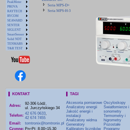
PeakMeter
Seria MPS-D+
PROVA
Seria MPS-H-3
RAYTECH
RYCOM
SEAWARD
SENTER
SIGLENT
SmartSensor
Solid NDT
TENMARS
T&R TEST
▌ KONTAKT
▌ TAGI
Akcesoria pomiarowe
Oscyloskopy
92-306 Łódź,
Adres:
Analizatory energii
Światłomierze i
ul. Jurczyńskiego 34
Jakość energii i
sonometry
42 676 0633
,
Telefon:
instalacji
Termometry i
42 674 7455
Analizatory widma
higrometry
Email:
tomtronix@tomtronix.pl
Generatory
Pozostałe
Czynne:
Pn÷Pt: 8.00÷15.30
Kalibratory liczników
Programy