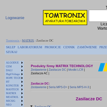
Logowanie
Lic
Warto
Tomtronix
:
MATRIX
:
Zasilacze DC
SKLEP
LABORATORIUM
PROMOCJE
CENNIK
ZAMÓWIENIE
PRZE
SZUKAJ
ALGODUE
Produkty firmy MATRIX TECHNOLOGY
CEM
Zestawienie
|
Zasilacze DC
|
Mostki LCR
|
DALI
Zasilacze AC |
HighVoltage
HOPE TECH
HT
Zasilacze DC:
KONGTER
Zestawienie
|
Seria MPS-D+
|
Seria MPS-H-3
|
MASTECH
MATRIX
MEATROL
Zasilacze DC
MICSIG
NEO
Zasilacze DC