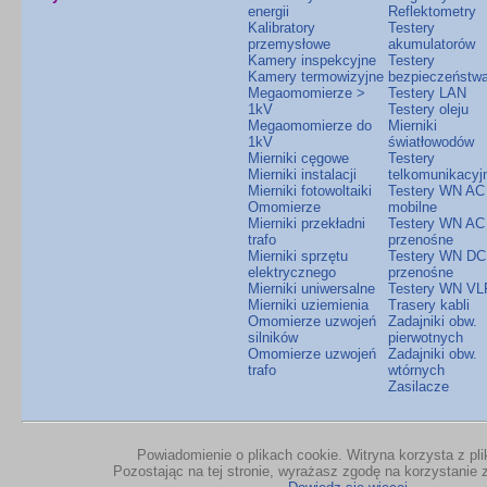
energii
Reflektometry
Kalibratory
Testery
przemysłowe
akumulatorów
Kamery inspekcyjne
Testery
Kamery termowizyjne
bezpieczeństw
Megaomomierze >
Testery LAN
1kV
Testery oleju
Megaomomierze do
Mierniki
1kV
światłowodów
Mierniki cęgowe
Testery
Mierniki instalacji
telkomunikacyj
Mierniki fotowoltaiki
Testery WN AC
Omomierze
mobilne
Mierniki przekładni
Testery WN AC
trafo
przenośne
Mierniki sprzętu
Testery WN DC
elektrycznego
przenośne
Mierniki uniwersalne
Testery WN VL
Mierniki uziemienia
Trasery kabli
Omomierze uzwojeń
Zadajniki obw.
silników
pierwotnych
Omomierze uzwojeń
Zadajniki obw.
trafo
wtórnych
Zasilacze
Powiadomienie o plikach cookie. Witryna korzysta z pl
Pozostając na tej stronie, wyrażasz zgodę na korzystanie z