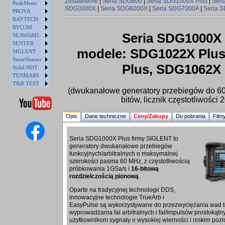
Zestawienie
|
Seria SDG800
|
Seria SDG1000X Plus
|
Ser
PeakMeter
SDG3000X
|
Seria SDG6000X
|
Seria SDG7000A
|
Seria 
PROVA
RAYTECH
RYCOM
Seria SDG1000X 
SEAWARD
SENTER
modele: SDG1022X Plu
SIGLENT
SmartSensor
Plus, SDG1062X 
Solid NDT
TENMARS
T&R TEST
(dwukanałowe generatory przebiegów do 60
bitów, licznik częstotliwości
Opis
Dane techniczne
Ceny/Zakupy
Do pobrania
Film
Seria SDG1000X Plus firmy SIGLENT to
generatory dwukanałowe przebiegów
funkcyjnych/arbitralnych o maksymalnej
szerokości pasma 60 MHz, z częstotliwością
próbkowania 1GSa/s i
16-bitową
rozdzielczością pionową
.
Oparte na tradycyjnej technologii DDS,
innowacyjne technologie TrueArb i
EasyPulse są wykorzystywane do przezwyciężania wad t
wyprowadzania fal arbitralnych i fal/impulsów prostoką
użytkownikom sygnały o wysokiej wierności i niskim pozio