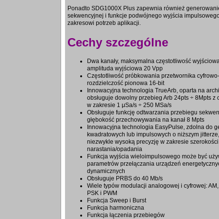
Ponadto SDG1000X Plus zapewnia również generowanie 
sekwencyjnej i funkcje podwójnego wyjścia impulsowego
zakresowi potrzeb aplikacji.
Cechy szczególne
Dwa kanały, maksymalna częstotliwość wyjścio
amplituda wyjściowa 20 Vpp
Częstotliwość próbkowania przetwornika cyfrow
rozdzielczość pionowa 16-bit
Innowacyjna technologia TrueArb, oparta na archi
obsługuje dowolny przebieg Arb 24pts ÷ 8Mpts z 
w zakresie 1 μSa/s ÷ 250 MSa/s
Obsługuje funkcję odtwarzania przebiegu sekwe
głębokość przechowywania na kanał 8 Mpts
Innowacyjna technologia EasyPulse, zdolna do 
kwadratowych lub impulsowych o niższym jitterze,
niezwykle wysoką precyzję w zakresie szerokości
narastania/opadania
Funkcja wyjścia wieloimpulsowego może być uż
parametrów przełączania urządzeń energetycznych
dynamicznych
Obsługuje PRBS do 40 Mb/s
Wiele typów modulacji analogowej i cyfrowej: A
PSK i PWM
Funkcja Sweep i Burst
Funkcja harmoniczna
Funkcja łączenia przebiegów