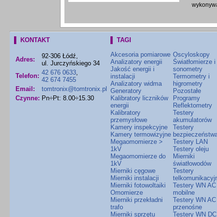
wykonywa
▌ KONTAKT
▌ TAGI
Akcesoria pomiarowe
Oscyloskopy
92-306 Łódź,
Adres:
Analizatory energii
Światłomierze i
ul. Jurczyńskiego 34
Jakość energii i
sonometry
42 676 0633
,
Telefon:
instalacji
Termometry i
42 674 7455
Analizatory widma
higrometry
Email:
tomtronix@tomtronix.pl
Generatory
Pozostałe
Czynne:
Pn÷Pt: 8.00÷15.30
Kalibratory liczników
Programy
energii
Reflektometry
Kalibratory
Testery
przemysłowe
akumulatorów
Kamery inspekcyjne
Testery
Kamery termowizyjne
bezpieczeństw
Megaomomierze >
Testery LAN
1kV
Testery oleju
Megaomomierze do
Mierniki
1kV
światłowodów
Mierniki cęgowe
Testery
Mierniki instalacji
telkomunikacyj
Mierniki fotowoltaiki
Testery WN AC
Omomierze
mobilne
Mierniki przekładni
Testery WN AC
trafo
przenośne
Mierniki sprzętu
Testery WN DC