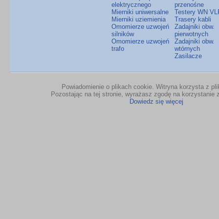
elektrycznego
przenośne
Mierniki uniwersalne
Testery WN VL
Mierniki uziemienia
Trasery kabli
Omomierze uzwojeń
Zadajniki obw.
silników
pierwotnych
Omomierze uzwojeń
Zadajniki obw.
trafo
wtórnych
Zasilacze
Powiadomienie o plikach cookie. Witryna korzysta z pl
Pozostając na tej stronie, wyrażasz zgodę na korzystanie z
Dowiedz się więcej