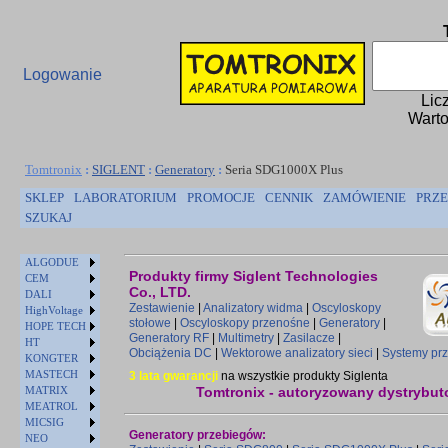
Logowanie
Lic
Warto
Tomtronix
:
SIGLENT
:
Generatory
:
Seria SDG1000X Plus
SKLEP
LABORATORIUM
PROMOCJE
CENNIK
ZAMÓWIENIE
PRZE
SZUKAJ
ALGODUE
Produkty firmy Siglent Technologies
CEM
Co., LTD.
DALI
Zestawienie
|
Analizatory widma
|
Oscyloskopy
HighVoltage
stołowe
|
Oscyloskopy przenośne
|
Generatory
|
HOPE TECH
Generatory RF
|
Multimetry
|
Zasilacze
|
HT
Obciążenia DC
|
Wektorowe analizatory sieci
|
Systemy prz
KONGTER
MASTECH
3 lata gwarancji
na wszystkie produkty Siglenta
MATRIX
Tomtronix - autoryzowany dystrybuto
MEATROL
MICSIG
Generatory przebiegów:
NEO