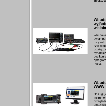
zniekszta
Wbudo
wyjści
wielo
Wbudowan
dwuimpul
oscylosk
szybki p
przełącza
dynamicz
bez konie
oprogram
hosta.
Wbudo
WWW
Obsługuj
instrume
przegląda
umożliwi