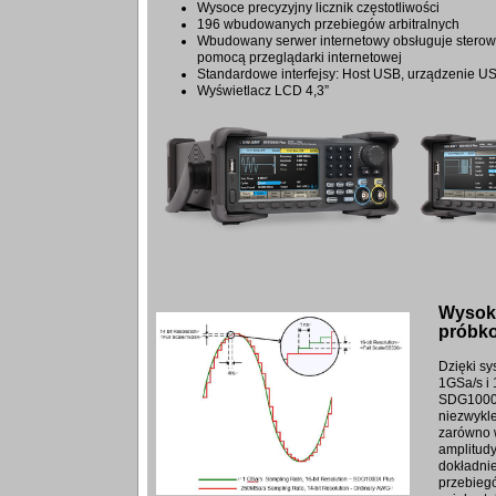
Wysoce precyzyjny licznik częstotliwości
196 wbudowanych przebiegów arbitralnych
Wbudowany serwer internetowy obsługuje sterow
pomocą przeglądarki internetowej
Standardowe interfejsy: Host USB, urządzenie 
Wyświetlacz LCD 4,3”
Wysok
próbk
Dzięki s
1GSa/s i
SDG1000X
niezwykl
zarówno w
amplitudy
dokładnie
przebieg