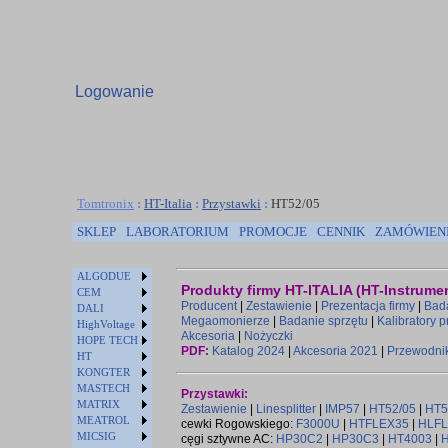
Logowanie
Tomtronix
:
HT-Italia
:
Przystawki
:
HT52/05
SKLEP
LABORATORIUM
PROMOCJE
CENNIK
ZAMÓWIEN
ALGODUE
Produkty firmy HT-ITALIA (HT-Instrume
CEM
Producent
|
Zestawienie
|
Prezentacja firmy
|
Bada
DALI
Megaomonierze
|
Badanie sprzętu
|
Kalibratory 
HighVoltage
Akcesoria
|
Nożyczki
HOPE TECH
PDF:
Katalog 2024
|
Akcesoria 2021
|
Przewodni
HT
KONGTER
MASTECH
Przystawki:
MATRIX
Zestawienie
|
Linesplitter
|
IMP57
|
HT52/05
|
HT5
MEATROL
cewki Rogowskiego:
F3000U
|
HTFLEX35
|
HLF
MICSIG
cęgi sztywne AC:
HP30C2
|
HP30C3
|
HT4003
|