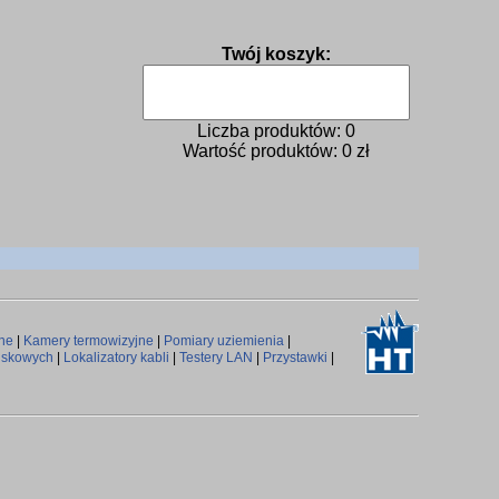
Twój koszyk:
Liczba produktów:
0
Wartość produktów:
0
zł
rne
|
Kamery termowizyjne
|
Pomiary uziemienia
|
iskowych
|
Lokalizatory kabli
|
Testery LAN
|
Przystawki
|