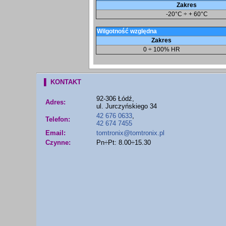
Zakres
-20°C ÷ + 60°C
Wilgotność względna
Zakres
0 ÷ 100% HR
▌ KONTAKT
92-306 Łódź,
Adres:
ul. Jurczyńskiego 34
42 676 0633
,
Telefon:
42 674 7455
Email:
tomtronix@tomtronix.pl
Czynne:
Pn÷Pt: 8.00÷15.30