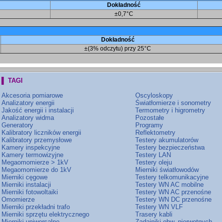
Dokładność
±0,7°C
Dokładność
±(3% odczytu) przy 25°C
▌ TAGI
Akcesoria pomiarowe
Oscyloskopy
Analizatory energii
Światłomierze i sonometry
Jakość energii i instalacji
Termometry i higrometry
Analizatory widma
Pozostałe
Generatory
Programy
Kalibratory liczników energii
Reflektometry
Kalibratory przemysłowe
Testery akumulatorów
Kamery inspekcyjne
Testery bezpieczeństwa
Kamery termowizyjne
Testery LAN
Megaomomierze > 1kV
Testery oleju
Megaomomierze do 1kV
Mierniki światłowodów
Mierniki cęgowe
Testery telkomunikacyjne
Mierniki instalacji
Testery WN AC mobilne
Mierniki fotowoltaiki
Testery WN AC przenośne
Omomierze
Testery WN DC przenośne
Mierniki przekładni trafo
Testery WN VLF
Mierniki sprzętu elektrycznego
Trasery kabli
Mierniki uniwersalne
Zadajniki obw. pierwotnych