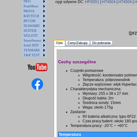
NEO
cęgi sztywne DC:
HP30D1
|
HT4004
|
HT4006
|
H
PeakMeter
PROVA
RAYTECH
RYCOM
SEAWARD
SENTER
(pr
SIGLENT
SmartSensor
Opis
Ceny/Zakupy
Do pobrania
Solid NDT
TENMARS
T&R TEST
Cechy szczególne
Czujniki pomiarowe
Wilgotność: kondensator polime
Temperatura: półprzewodnik
Złącze wyjściowe: wtyk Hypertac
Charakterystyka mechaniczna:
Wymiary: 255 x 38 x 27 mm
Długość kabla: 2m
Średnica sondy: 15mm
Waga: około 175g
Zasilanie:
9V bateria alkaliczna: typu 6F22
Czas pracy baterii: około 180 go
Temperatura pracy: -20°C ÷ +60°C
Temperatura