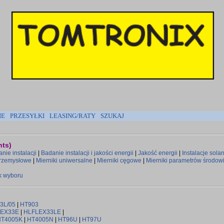
IE
PRZESYŁKI
LEASING/RATY
SZUKAJ
nts)
nie instalacji
|
Badanie instalacji i jakości energii
|
Jakość energii
|
Instalacje sola
przemysłowe
|
Mierniki uniwersalne
|
Mierniki cęgowe
|
Mierniki parametrów środow
k wyboru
3L/05
|
HT903
LEX33E
|
HLFLEX33LE
|
HT4005K
|
HT4005N
|
HT96U
|
HT97U