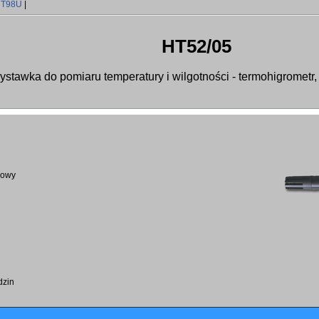
T98U
|
HT52/05
zystawka do pomiaru temperatury i wilgotności - termohigrometr
rowy
dzin