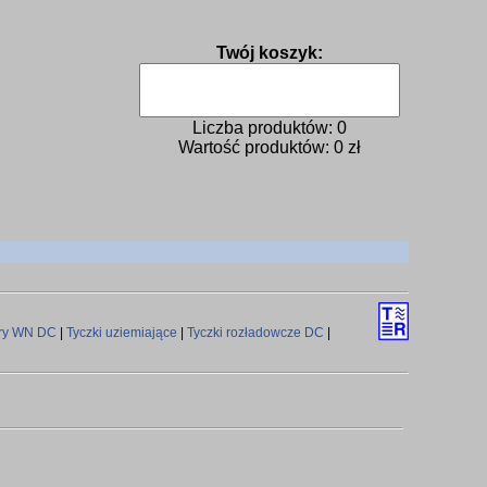
Twój koszyk:
Liczba produktów:
0
Wartość produktów:
0
zł
ery WN DC
|
Tyczki uziemiające
|
Tyczki rozładowcze DC
|