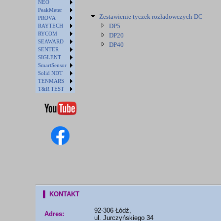
NEO
PeakMeter
Zestawienie tyczek rozładowczych DC
PROVA
DP5
RAYTECH
RYCOM
DP20
SEAWARD
DP40
SENTER
SIGLENT
SmartSensor
Solid NDT
TENMARS
T&R TEST
▌ KONTAKT
92-306 Łódź,
Adres:
ul. Jurczyńskiego 34