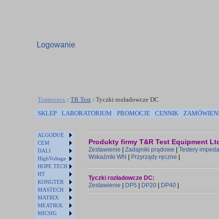
Logowanie
Tomtronix
:
TR Test
:
Tyczki rozładowcze DC
SKLEP
LABORATORIUM
PROMOCJE
CENNIK
ZAMÓWIEN
ALGODUE
Produkty firmy T&R Test Equipment Lt
CEM
Zestawienie
|
Zadajniki prądowe
|
Testery impeda
DALI
Wskaźniki WN
|
Przyrządy ręczne
|
HighVoltage
HOPE TECH
HT
Tyczki rozładowcze DC:
KONGTER
Zestawienie
|
DP5
|
DP20
|
DP40
|
MASTECH
MATRIX
MEATROL
MICSIG