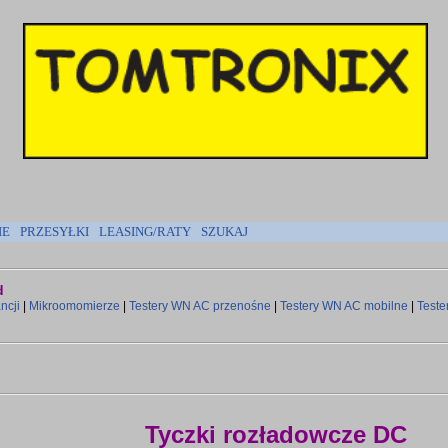
IE
PRZESYŁKI
LEASING/RATY
SZUKAJ
d
ncji
|
Mikroomomierze
|
Testery WN AC przenośne
|
Testery WN AC mobilne
|
Test
Tyczki rozładowcze DC