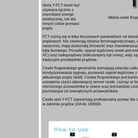
Seria Y-FCT może być
używana łącznie z
miernikami energii
Widok cewki Rog
elektrycznej, lub dla
innych celów pomiaru
prądu.
FCT różnią się w kilku kluczowych parametrach od stan
prądowych. Nie zawierają rdzenia ferromagnetycznego, 
nasyceniu, mają doskonałą liniowość oraz charakteryzuj
kąta fazowego. Ponadto, sygnał wyjściowy cewki jest ni
AC) oraz niskoprądowy (mikroampery lub mniej), więc są
tradycyjne przekładniki prądowe.
Cewki Rogowskiego generalnie wymagają obwodu całkuj
kondycjonowania sygnału, ponieważ sygnał wyjściowy z 
aktualnego prądu (di/dt). Cewka Rogowskiego jest bardz
uzwojenia części stanowiącej sensor cewki, czyniąc je b
mierzonego przewodnika w cewce oraz jest bardziej czu
pochodzące od zewnętrznych przewodników.
Cewki serii Y-FCT zapewniają profesjonalny pomiar dla 
w zakresie prądów 10A do 10000A.