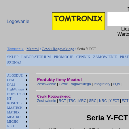
Logowanie
Lic
Warto
Tomtronix
:
Meatrol
:
Cewki Rogowskiego
:
Seria Y-FCT
SKLEP
LABORATORIUM
PROMOCJE
CENNIK
ZAMÓWIENIE
PRZE
SZUKAJ
ALGODUE
Produkty firmy Meatrol
CEM
Zestawienie
|
Cewki Rogowskiego
|
Integratory
|
PQA
|
DALI
HighVoltage
HOPE TECH
Cewki Rogowskiego:
HT
Zestawienie
|
RCT
|
TRC
|
MRC
|
SRC
|
NRC
|
Y-FCT
|
FCT
KONGTER
MASTECH
MATRIX
Seria Y-FCT
MEATROL
MICSIG
NEO