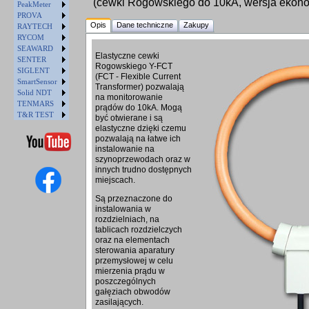
(cewki Rogowskiego do 10kA, wersja ekon
PeakMeter
PROVA
Opis
Dane techniczne
Zakupy
RAYTECH
RYCOM
SEAWARD
Elastyczne cewki
SENTER
Rogowskiego Y-FCT
SIGLENT
(FCT - Flexible Current
SmartSensor
Transformer) pozwalają
Solid NDT
na monitorowanie
TENMARS
prądów do 10kA. Mogą
T&R TEST
być otwierane i są
elastyczne dzięki czemu
pozwalają na łatwe ich
instalowanie na
szynoprzewodach oraz w
innych trudno dostępnych
miejscach.
Są przeznaczone do
instalowania w
rozdzielniach, na
tablicach rozdzielczych
oraz na elementach
sterowania aparatury
przemysłowej w celu
mierzenia prądu w
poszczególnych
gałęziach obwodów
zasilających.