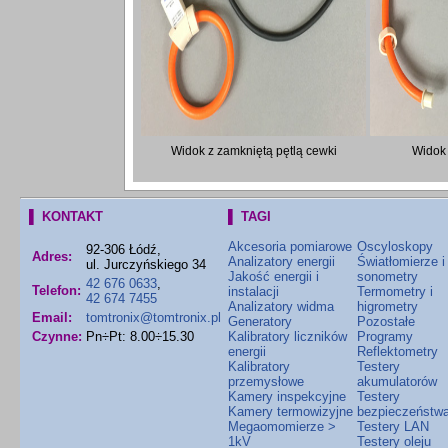
Widok z zamkniętą pętlą cewki
Widok 
▌ KONTAKT
▌ TAGI
Akcesoria pomiarowe
Oscyloskopy
92-306 Łódź,
Adres:
Analizatory energii
Światłomierze i
ul. Jurczyńskiego 34
Jakość energii i
sonometry
42 676 0633
,
Telefon:
instalacji
Termometry i
42 674 7455
Analizatory widma
higrometry
Email:
tomtronix@tomtronix.pl
Generatory
Pozostałe
Czynne:
Pn÷Pt: 8.00÷15.30
Kalibratory liczników
Programy
energii
Reflektometry
Kalibratory
Testery
przemysłowe
akumulatorów
Kamery inspekcyjne
Testery
Kamery termowizyjne
bezpieczeństw
Megaomomierze >
Testery LAN
1kV
Testery oleju