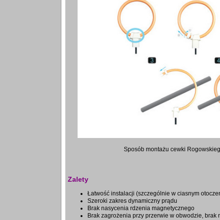
Sposób montażu cewki Rogowskie
Zalety
Łatwość instalacji (szczególnie w ciasnym otocze
Szeroki zakres dynamiczny prądu
Brak nasycenia rdzenia magnetycznego
Brak zagrożenia przy przerwie w obwodzie, brak