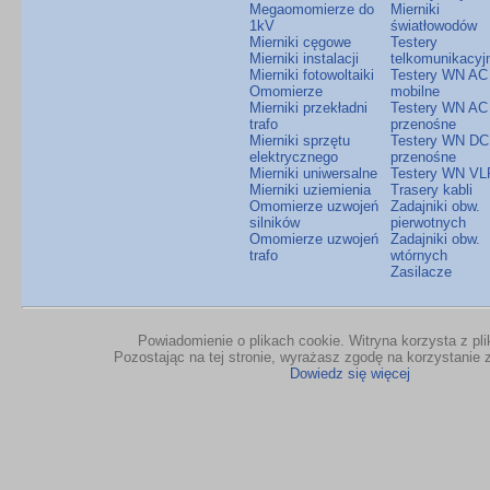
Megaomomierze do
Mierniki
1kV
światłowodów
Mierniki cęgowe
Testery
Mierniki instalacji
telkomunikacyj
Mierniki fotowoltaiki
Testery WN AC
Omomierze
mobilne
Mierniki przekładni
Testery WN AC
trafo
przenośne
Mierniki sprzętu
Testery WN DC
elektrycznego
przenośne
Mierniki uniwersalne
Testery WN VL
Mierniki uziemienia
Trasery kabli
Omomierze uzwojeń
Zadajniki obw.
silników
pierwotnych
Omomierze uzwojeń
Zadajniki obw.
trafo
wtórnych
Zasilacze
Powiadomienie o plikach cookie. Witryna korzysta z pl
Pozostając na tej stronie, wyrażasz zgodę na korzystanie z
Dowiedz się więcej