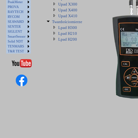
PeakMeter
Upad X300
PROVA
Upad X400
RAYTECH
Upad X410
RYCOM
Twardościomierze
SEAWARD
SENTER
Lpad H300
SIGLENT
Lpad H210
SmartSensor
Lpad H200
Solid NDT
TENMARS
T&R TEST