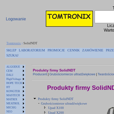
Logowanie
Lic
Warto
Tomtronix
:
SolidNDT
SKLEP
LABORATORIUM
PROMOCJE
CENNIK
ZAMÓWIENIE
PRZE
SZUKAJ
ALGODUE
Produkty firmy SolidNDT
CEM
Producent
|
Grubościomierze ultradźwiękowe
|
Twardościo
DALI
HighVoltage
HOPE TECH
Produkty firmy SolidN
HT
KONGTER
MASTECH
Produkty firmy SolidNDT
MATRIX
Grubościomierze ultradźwiękowe
MEATROL
MICSIG
Upad X100
NEO
Upad X200