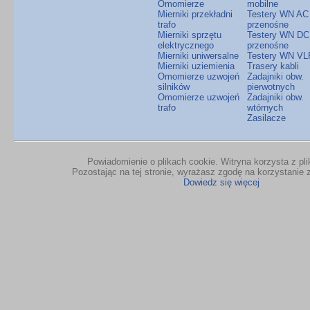
Omomierze
mobilne
Mierniki przekładni
Testery WN AC
trafo
przenośne
Mierniki sprzętu
Testery WN DC
elektrycznego
przenośne
Mierniki uniwersalne
Testery WN VL
Mierniki uziemienia
Trasery kabli
Omomierze uzwojeń
Zadajniki obw.
silników
pierwotnych
Omomierze uzwojeń
Zadajniki obw.
trafo
wtórnych
Zasilacze
Powiadomienie o plikach cookie. Witryna korzysta z pl
Pozostając na tej stronie, wyrażasz zgodę na korzystanie z
Dowiedz się więcej