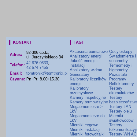
▌ KONTAKT
▌ TAGI
Akcesoria pomiarowe
Oscyloskopy
92-306 Łódź,
Adres:
Analizatory energii
Światłomierze i
ul. Jurczyńskiego 34
Jakość energii i
sonometry
42 676 0633
,
Telefon:
instalacji
Termometry i
42 674 7455
Analizatory widma
higrometry
Email:
tomtronix@tomtronix.pl
Generatory
Pozostałe
Czynne:
Pn÷Pt: 8.00÷15.30
Kalibratory liczników
Programy
energii
Reflektometry
Kalibratory
Testery
przemysłowe
akumulatorów
Kamery inspekcyjne
Testery
Kamery termowizyjne
bezpieczeństw
Megaomomierze >
Testery LAN
1kV
Testery oleju
Megaomomierze do
Mierniki
1kV
światłowodów
Mierniki cęgowe
Testery
Mierniki instalacji
telkomunikacyj
Mierniki fotowoltaiki
Testery WN AC