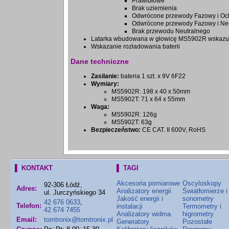
Prawidłowe
Brak uziemienia
Odwrócone przewody Fazowy i Oc
Odwrócone przewody Fazowy i Neu
Brak przewodu Neutralnego
Latarka wbudowana w głowicę MS5902R wskazuj
Wskazanie rozładowania baterii
Dane techniczne
Zasilanie:
bateria 1 szt. x 9V 6F22
Wymiary:
MS5902R: 198 x 40 x 50mm
MS5902T: 71 x 64 x 55mm
Waga:
MS5902R: 126g
MS5902T: 63g
Bezpieczeństwo:
CE CAT. II 600V, RoHS
▌ KONTAKT
▌ TAGI
Akcesoria pomiarowe
Oscyloskopy
92-306 Łódź,
Adres:
Analizatory energii
Światłomierze i
ul. Jurczyńskiego 34
Jakość energii i
sonometry
42 676 0633
,
Telefon:
instalacji
Termometry i
42 674 7455
Analizatory widma
higrometry
Email:
tomtronix@tomtronix.pl
Generatory
Pozostałe