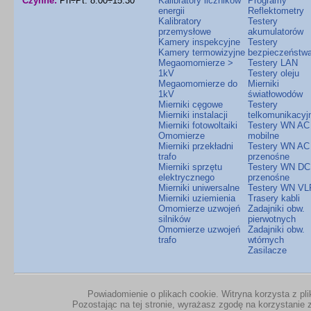
Czynne:
Pn÷Pt: 8.00÷15.30
Kalibratory liczników
Programy
energii
Reflektometry
Kalibratory
Testery
przemysłowe
akumulatorów
Kamery inspekcyjne
Testery
Kamery termowizyjne
bezpieczeństw
Megaomomierze >
Testery LAN
1kV
Testery oleju
Megaomomierze do
Mierniki
1kV
światłowodów
Mierniki cęgowe
Testery
Mierniki instalacji
telkomunikacyj
Mierniki fotowoltaiki
Testery WN AC
Omomierze
mobilne
Mierniki przekładni
Testery WN AC
trafo
przenośne
Mierniki sprzętu
Testery WN DC
elektrycznego
przenośne
Mierniki uniwersalne
Testery WN VL
Mierniki uziemienia
Trasery kabli
Omomierze uzwojeń
Zadajniki obw.
silników
pierwotnych
Omomierze uzwojeń
Zadajniki obw.
trafo
wtórnych
Zasilacze
Powiadomienie o plikach cookie. Witryna korzysta z pl
Pozostając na tej stronie, wyrażasz zgodę na korzystanie z