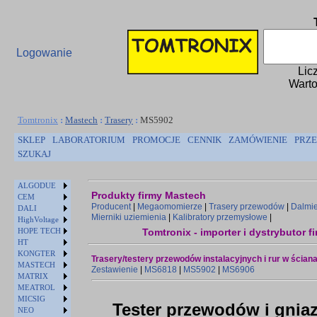
Logowanie
Lic
Warto
Tomtronix
:
Mastech
:
Trasery
:
MS5902
SKLEP
LABORATORIUM
PROMOCJE
CENNIK
ZAMÓWIENIE
PRZE
SZUKAJ
ALGODUE
Produkty firmy Mastech
CEM
Producent
|
Megaomomierze
|
Trasery przewodów
|
Dalmi
DALI
Mierniki uziemienia
|
Kalibratory przemysłowe
|
HighVoltage
HOPE TECH
Tomtronix - importer i dystrybutor
HT
KONGTER
Trasery/testery przewodów instalacyjnych i rur w ścian
MASTECH
Zestawienie
|
MS6818
|
MS5902
|
MS6906
MATRIX
MEATROL
MICSIG
Tester przewodów i gnia
NEO