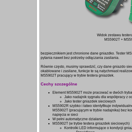
Widok zestawu teste
MS5902T + MS5
bezpiecznikiem jest chronione dane gniazdko. Tester M
pytania nawet bez potrzeby odłączania zasilania.
Równie często, musimy sprawdzić, czy dane gniazdo sie
okablowane i zasilane, funkcje te są natychmiast realiz
MS5902T pracujący w trybie testera gniazdek.
Cechy szczególne
Element MS5902T może pracować w dwóch tryb
Jako nadajnik sygnału dla współpracy z
Jako tester gniazdek sieciowych
MS5902R szybko i łatwo identyfikuje indywidual
MS5902T (pracującym w trybie nadajnika) bez ko
napięcia w sieci
W pełni automatyczne działanie
MS5902T (w trybie testera gniazdek sieciowych)
Kontrolki LED informujące o kondycji gnia