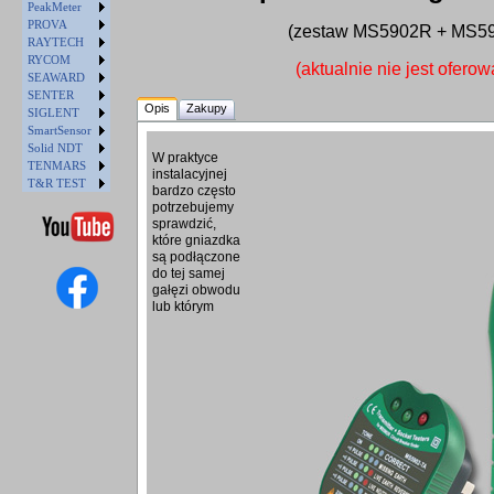
PeakMeter
PROVA
(zestaw MS5902R + MS5
RAYTECH
RYCOM
(aktualnie nie jest ofero
SEAWARD
SENTER
Opis
Zakupy
SIGLENT
SmartSensor
Solid NDT
W praktyce
TENMARS
instalacyjnej
T&R TEST
bardzo często
potrzebujemy
sprawdzić,
które gniazdka
są podłączone
do tej samej
gałęzi obwodu
lub którym