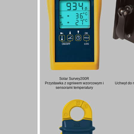
Solar Survey200R
Przystawka z ogniwem wzorcowym i
Uchwyt do
sensorami temperatury