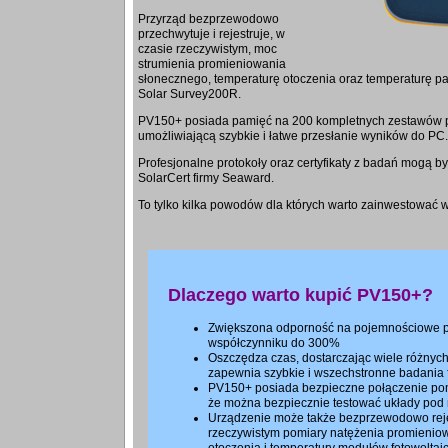
Przyrząd bezprzewodowo
przechwytuje i rejestruje, w
czasie rzeczywistym, moc
strumienia promieniowania
słonecznego, temperaturę otoczenia oraz temperaturę p
Solar Survey200R.
PV150+ posiada pamięć na 200 kompletnych zestawów 
umożliwiającą szybkie i łatwe przesłanie wyników do PC.
Profesjonalne protokoły oraz certyfikaty z badań mogą 
SolarCert firmy Seaward.
To tylko kilka powodów dla których warto zainwestować 
Dlaczego warto kupić PV150+?
Zwiększona odporność na pojemnościowe p
współczynniku do 300%
Oszczędza czas, dostarczając wiele różnych
zapewnia szybkie i wszechstronne badania f
PV150+ posiada bezpieczne połączenie po
że można bezpiecznie testować układy pod
Urządzenie może także bezprzewodowo rej
rzeczywistym pomiary natężenia promieniow