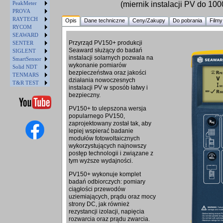
PeakMeter
(miernik instalacji PV do 10
PROVA
RAYTECH
Opis
Dane techniczne
Ceny/Zakupy
Do pobrania
Filmy
RYCOM
SEAWARD
Przyrząd PV150+ produkcji
SENTER
Seaward służący do badań
SIGLENT
instalacji solarnych pozwala na
SmartSensor
wykonanie pomiarów
Solid NDT
bezpieczeństwa oraz jakości
TENMARS
działania nowoczesnych
T&R TEST
instalacji PV w sposób łatwy i
bezpieczny.
PV150+ to ulepszona wersja
popularnego PV150,
zaprojektowany został tak, aby
lepiej wspierać badanie
modułów fotowoltaicznych
wykorzystujących najnowszy
postęp technologii i związane z
tym wyższe wydajności.
PV150+ wykonuje komplet
badań odbiorczych: pomiary
ciągłości przewodów
uziemiających, prądu oraz mocy
strony DC, jak również
rezystancji izolacji, napięcia
rozwarcia oraz prądu zwarcia.