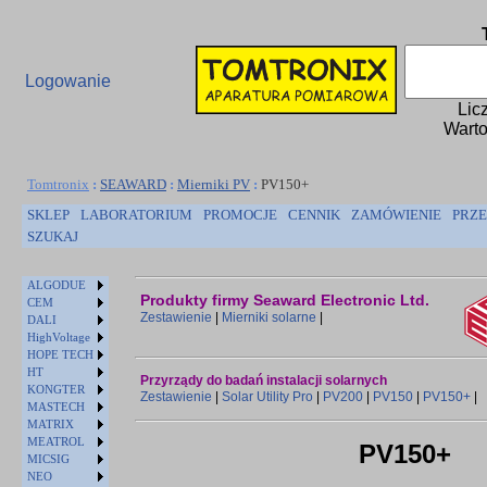
Logowanie
Lic
Warto
Tomtronix
:
SEAWARD
:
Mierniki PV
:
PV150+
SKLEP
LABORATORIUM
PROMOCJE
CENNIK
ZAMÓWIENIE
PRZE
SZUKAJ
ALGODUE
Produkty firmy Seaward Electronic Ltd.
CEM
Zestawienie
|
Mierniki solarne
|
DALI
HighVoltage
HOPE TECH
HT
Przyrządy do badań instalacji solarnych
KONGTER
Zestawienie
|
Solar Utility Pro
|
PV200
|
PV150
|
PV150+
|
MASTECH
MATRIX
MEATROL
PV150+
MICSIG
NEO