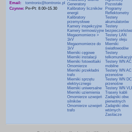
Email:
tomtronix@tomtronix.pl
Generatory
Pozostałe
Czynne:
Pn÷Pt: 8.00÷15.30
Kalibratory liczników
Programy
energii
Reflektometry
Kalibratory
Testery
przemysłowe
akumulatorów
Kamery inspekcyjne
Testery
Kamery termowizyjne
bezpieczeństw
Megaomomierze >
Testery LAN
1kV
Testery oleju
Megaomomierze do
Mierniki
1kV
światłowodów
Mierniki cęgowe
Testery
Mierniki instalacji
telkomunikacyj
Mierniki fotowoltaiki
Testery WN AC
Omomierze
mobilne
Mierniki przekładni
Testery WN AC
trafo
przenośne
Mierniki sprzętu
Testery WN DC
elektrycznego
przenośne
Mierniki uniwersalne
Testery WN VL
Mierniki uziemienia
Trasery kabli
Omomierze uzwojeń
Zadajniki obw.
silników
pierwotnych
Omomierze uzwojeń
Zadajniki obw.
trafo
wtórnych
Zasilacze