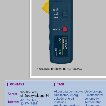
Przystawka prądowa do 40A DC/AC
▌ KONTAKT
▌ TAGI
Akcesoria pomiarowe
Oscyloskopy
92-306 Łódź,
Adres:
Analizatory energii
Światłomierze i
ul. Jurczyńskiego 34
Jakość energii i
sonometry
42 676 0633
,
Telefon:
instalacji
Termometry i
42 674 7455
Analizatory widma
higrometry