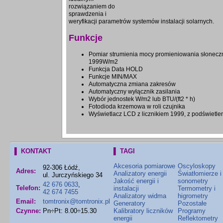
rozwiązaniem do
sprawdzenia i
weryfikacji parametrów systemów instalacji solarnych.
Funkcje
Pomiar strumienia mocy promieniowania słonecz
1999W/m2
Funkcja Data HOLD
Funkcje MIN/MAX
Automatyczna zmiana zakresów
Automatyczny wyłącznik zasilania
Wybór jednostek W/m2 lub BTU/(ft2 * h)
Fotodioda krzemowa w roli czujnika
Wyświetlacz LCD z licznikiem 1999, z podświetl
▌ KONTAKT
▌ TAGI
Akcesoria pomiarowe
Oscyloskopy
92-306 Łódź,
Adres:
Analizatory energii
Światłomierze i
ul. Jurczyńskiego 34
Jakość energii i
sonometry
42 676 0633
,
Telefon:
instalacji
Termometry i
42 674 7455
Analizatory widma
higrometry
Email:
tomtronix@tomtronix.pl
Generatory
Pozostałe
Czynne:
Pn÷Pt: 8.00÷15.30
Kalibratory liczników
Programy
energii
Reflektometry