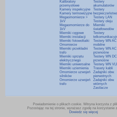
Kalibratory
Testery
przemysłowe
akumulatorów
Kamery inspekcyjne
Testery
Kamery termowizyjne
bezpieczeństw
Megaomomierze >
Testery LAN
1kV
Testery oleju
Megaomomierze do
Mierniki
1kV
światłowodów
Mierniki cęgowe
Testery
Mierniki instalacji
telkomunikacyj
Mierniki fotowoltaiki
Testery WN AC
Omomierze
mobilne
Mierniki przekładni
Testery WN AC
trafo
przenośne
Mierniki sprzętu
Testery WN DC
elektrycznego
przenośne
Mierniki uniwersalne
Testery WN VL
Mierniki uziemienia
Trasery kabli
Omomierze uzwojeń
Zadajniki obw.
silników
pierwotnych
Omomierze uzwojeń
Zadajniki obw.
trafo
wtórnych
Zasilacze
Powiadomienie o plikach cookie. Witryna korzysta z pl
Pozostając na tej stronie, wyrażasz zgodę na korzystanie z
Dowiedz się więcej