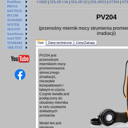
PeakMeter
I-V600
|
SOLAR I-Ve
|
SOLAR-02
|
SOLAR03
|
HT304
|
HT
PROVA
RAYTECH
PV204
RYCOM
SEAWARD
SENTER
(przenośny miernik mocy strumienia promi
SIGLENT
irradiacji)
SmartSensor
Solid NDT
Opis
Dane techniczne
Ceny/Zakupy
TENMARS
T&R TEST
PV204 jest
przenośnym
miernikiem mocy
promieniowania
słonecznego
(irradiacji),
niezwykle
kompaktowym i
łatwym w użyciu.
Czujnik światła jest
podłączony do
obudowy miernika
w celu uzyskania
dokładnych
pomiarów.
Model ten jest
idealnym