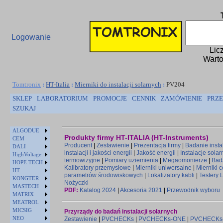
Logowanie
Lic
Warto
Tomtronix
:
HT-Italia
:
Mierniki do instalacji solarnych
:
PV204
SKLEP
LABORATORIUM
PROMOCJE
CENNIK
ZAMÓWIENIE
PRZE
SZUKAJ
ALGODUE
Produkty firmy HT-ITALIA (HT-Instruments)
CEM
Producent
|
Zestawienie
|
Prezentacja firmy
|
Badanie instal
DALI
instalacji i jakości energii
|
Jakość energii
|
Instalacje solar
HighVoltage
termowizyjne
|
Pomiary uziemienia
|
Megaomonierze
|
Bad
HOPE TECH
Kalibratory przemysłowe
|
Mierniki uniwersalne
|
Mierniki 
HT
parametrów środowiskowych
|
Lokalizatory kabli
|
Testery 
KONGTER
Nożyczki
MASTECH
PDF:
Katalog 2024
|
Akcesoria 2021
|
Przewodnik wyboru
MATRIX
MEATROL
MICSIG
Przyrządy do badań instalacji solarnych
NEO
Zestawienie
|
PVCHECKs
|
PVCHECKs-ONE
|
PVCHECKs