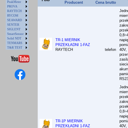
PeakMeter
Producent
Cena brutto
PROVA
Jedn
RAYTECH
miern
RYCOM
SEAWARD
przek
SENTER
zakr
SIGLENT
przek
SmartSensor
0,8÷
Solid NDT
TR-1 MIERNIK
napię
TENMARS
PRZEKŁADNI 1-FAZ
pomi
T&R TEST
RAYTECH
telefon
40V,
prze
zasil
sieci
akum
pami
RS23
Jedn
miern
przek
zakr
przek
0,8÷
napię
TR-1P MIERNIK
pomi
PRZEKŁADNI 1-FAZ
40V,