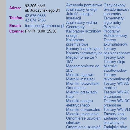
Akcesoria pomiarowe
Oscyloskopy
92-306 Łódź,
Adres:
Analizatory energii
Światłomierze i
ul. Jurczyńskiego 34
Jakość energii i
sonometry
42 676 0633
,
Telefon:
instalacji
Termometry i
42 674 7455
Analizatory widma
higrometry
Email:
tomtronix@tomtronix.pl
Generatory
Pozostałe
Czynne:
Pn÷Pt: 8.00÷15.30
Kalibratory liczników
Programy
energii
Reflektometry
Kalibratory
Testery
przemysłowe
akumulatorów
Kamery inspekcyjne
Testery
Kamery termowizyjne
bezpieczeństw
Megaomomierze >
Testery LAN
1kV
Testery oleju
Megaomomierze do
Mierniki
1kV
światłowodów
Mierniki cęgowe
Testery
Mierniki instalacji
telkomunikacyj
Mierniki fotowoltaiki
Testery WN AC
Omomierze
mobilne
Mierniki przekładni
Testery WN AC
trafo
przenośne
Mierniki sprzętu
Testery WN DC
elektrycznego
przenośne
Mierniki uniwersalne
Testery WN VL
Mierniki uziemienia
Trasery kabli
Omomierze uzwojeń
Zadajniki obw.
silników
pierwotnych
Omomierze uzwojeń
Zadajniki obw.