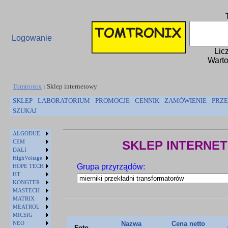
Logowanie
Lic
Warto
Tomtronix
:
Sklep internetowy
SKLEP
LABORATORIUM
PROMOCJE
CENNIK
ZAMÓWIENIE
PRZE
SZUKAJ
ALGODUE
CEM
SKLEP INTERNE
DALI
HighVoltage
Grupa przyrządów:
HOPE TECH
HT
KONGTER
MASTECH
MATRIX
MEATROL
MICSIG
NEO
Nazwa
Cena netto
Foto