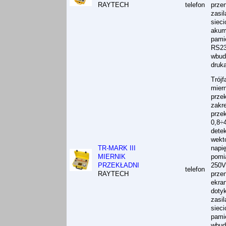
RAYTECH
telefon
prze
zasil
sieci
akum
pami
RS23
wbud
druk
Trój
miern
przek
zakr
przek
0,8÷
dete
wekto
TR-MARK III
napię
MIERNIK
pomi
PRZEKŁADNI
250V
telefon
RAYTECH
prze
ekra
doty
zasil
sieci
pami
wbud