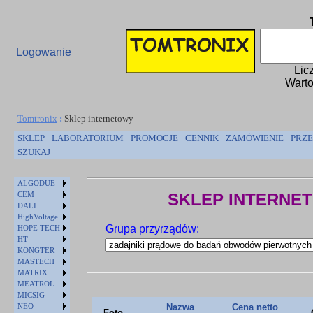
Logowanie
Lic
Warto
Tomtronix
:
Sklep internetowy
SKLEP
LABORATORIUM
PROMOCJE
CENNIK
ZAMÓWIENIE
PRZE
SZUKAJ
ALGODUE
CEM
SKLEP INTERNE
DALI
HighVoltage
Grupa przyrządów:
HOPE TECH
HT
KONGTER
MASTECH
MATRIX
MEATROL
MICSIG
NEO
Nazwa
Cena netto
Foto