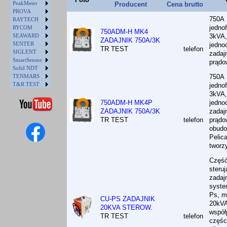
PeakMeter
Producent
Cena brutto
PROVA
750A
RAYTECH
jedno
RYCOM
750ADM-H MK4
SEAWARD
3kVA,
ZADAJNIK 750A/3K
SENTER
jedno
TR TEST
telefon
SIGLENT
zadaj
SmartSensor
prądo
Solid NDT
TENMARS
750A
T&R TEST
jedno
3kVA,
750ADM-H MK4P
jedno
ZADAJNIK 750A/3K
zadaj
TR TEST
telefon
prądo
obudo
Pelic
tworz
Częś
steru
zadaj
syste
Ps, m
CU-PS ZADAJNIK
20kVA
20KVA STEROW.
współ
TR TEST
telefon
częśc