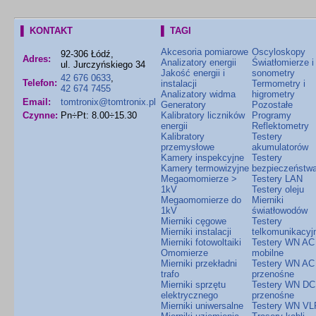
▌ KONTAKT
▌ TAGI
Akcesoria pomiarowe
Oscyloskopy
92-306 Łódź,
Adres:
Analizatory energii
Światłomierze i
ul. Jurczyńskiego 34
Jakość energii i
sonometry
42 676 0633
,
Telefon:
instalacji
Termometry i
42 674 7455
Analizatory widma
higrometry
Email:
tomtronix@tomtronix.pl
Generatory
Pozostałe
Czynne:
Pn÷Pt: 8.00÷15.30
Kalibratory liczników
Programy
energii
Reflektometry
Kalibratory
Testery
przemysłowe
akumulatorów
Kamery inspekcyjne
Testery
Kamery termowizyjne
bezpieczeństw
Megaomomierze >
Testery LAN
1kV
Testery oleju
Megaomomierze do
Mierniki
1kV
światłowodów
Mierniki cęgowe
Testery
Mierniki instalacji
telkomunikacyj
Mierniki fotowoltaiki
Testery WN AC
Omomierze
mobilne
Mierniki przekładni
Testery WN AC
trafo
przenośne
Mierniki sprzętu
Testery WN DC
elektrycznego
przenośne
Mierniki uniwersalne
Testery WN VL