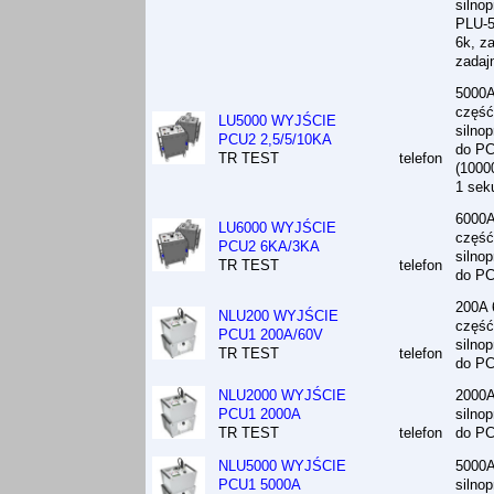
silno
PLU-5
6k, z
zadaj
5000A
część
LU5000 WYJŚCIE
silno
PCU2 2,5/5/10KA
do P
TR TEST
telefon
(1000
1 sek
6000A
LU6000 WYJŚCIE
część
PCU2 6KA/3KA
silno
TR TEST
telefon
do P
200A 
NLU200 WYJŚCIE
część
PCU1 200A/60V
silno
TR TEST
telefon
do P
NLU2000 WYJŚCIE
2000A
PCU1 2000A
silno
TR TEST
telefon
do P
NLU5000 WYJŚCIE
5000A
PCU1 5000A
silno