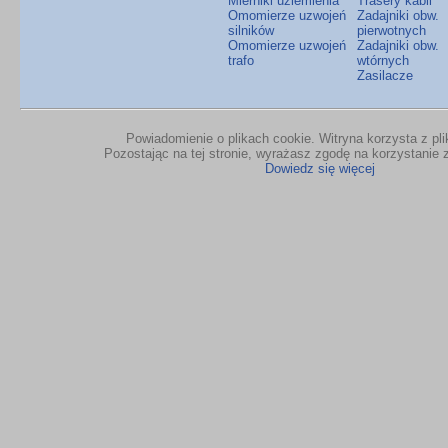
Mierniki uziemienia
Trasery kabli
Omomierze uzwojeń
Zadajniki obw.
silników
pierwotnych
Omomierze uzwojeń
Zadajniki obw.
trafo
wtórnych
Zasilacze
Powiadomienie o plikach cookie. Witryna korzysta z pl
Pozostając na tej stronie, wyrażasz zgodę na korzystanie z
Dowiedz się więcej