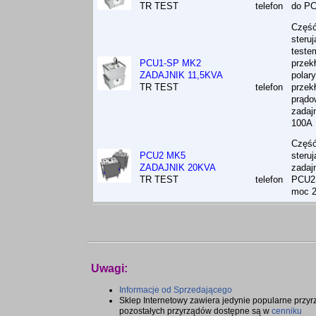
TR TEST
telefon
do P
Częś
steruj
teste
PCU1-SP MK2
przekł
ZADAJNIK 11,5KVA
polary
TR TEST
telefon
przek
prądo
zadaj
100A
Częś
PCU2 MK5
steru
ZADAJNIK 20KVA
zadaj
TR TEST
telefon
PCU2
moc 
Uwagi:
Informacje od Sprzedającego
Sklep Internetowy zawiera jedynie popularne przyrz
pozostałych przyrządów dostępne są w
cenniku